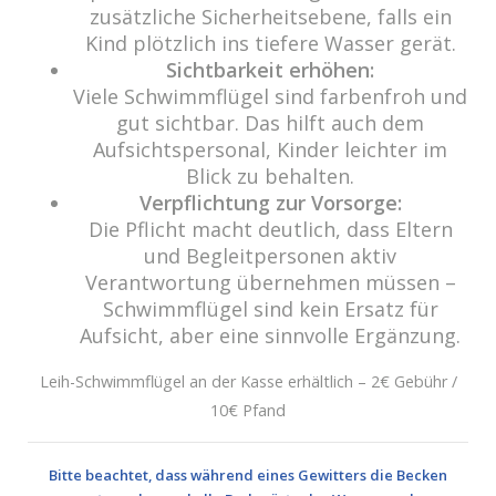
DETAILS
zusätzliche Sicherheitsebene, falls ein
Datum:
Kind plötzlich ins tiefere Wasser gerät.
Sichtbarkeit erhöhen:
2. Juni 2017
Viele Schwimmflügel sind farbenfroh und
Zeit:
gut sichtbar. Das hilft auch dem
18:00 - 23:00
Aufsichtspersonal, Kinder leichter im
Blick zu behalten.
Verpflichtung zur Vorsorge:
Die Pflicht macht deutlich, dass Eltern
Veranstaltung Navigation
und Begleitpersonen aktiv
Spiel und Spaß
Verantwortung übernehmen müssen –
Schwimmflügel sind kein Ersatz für
Aufsicht, aber eine sinnvolle Ergänzung.
Leih-Schwimmflügel an der Kasse erhältlich – 2€ Gebühr /
10€ Pfand
cabrio Senden - das Bad
Bulderner Str. 15
Bitte beachtet, dass während eines Gewitters die Becken