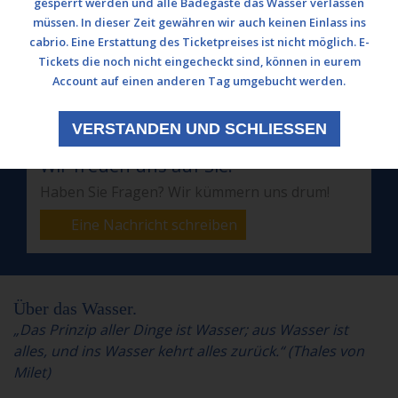
48308 Senden
gesperrt werden und alle Badegäste das Wasser verlassen
müssen. In dieser Zeit gewähren wir auch keinen Einlass ins
cabrio. Eine Erstattung des Ticketpreises ist nicht möglich. E-
Tel.: 0049 (0) 2597 - 93 918 -10
Tickets die noch nicht eingecheckt sind, können in eurem
Fax: 0049 (0) 2597 - 93 918 -29
Account auf einen anderen Tag umgebucht werden.
E-Mail:
info@cabriosenden.de
Internet:
www.cabriosenden.de
VERSTANDEN UND SCHLIESSEN
Wir freuen uns auf Sie!
Haben Sie Fragen? Wir kümmern uns drum!
Eine Nachricht schreiben
Über das Wasser.
„Das Prinzip aller Dinge ist Wasser; aus Wasser ist
alles, und ins Wasser kehrt alles zurück.“ (Thales von
Milet)