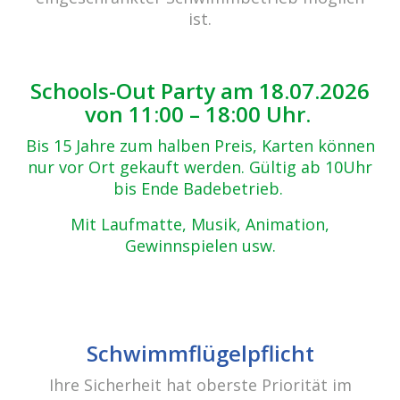
ist.
Diese Veranstaltung hat bereits
stattgefunden.
Schools-Out Party am 18.07.2026
von 11:00 – 18:00 Uhr.
Pretty Woman Day!
Bis 15 Jahre zum halben Preis, Karten können
nur vor Ort gekauft werden. Gültig ab 10Uhr
2. Juni 2017 @ 18:00
-
23:00
bis Ende Badebetrieb.
Lorem ipsum dolor sit amet, consectetur adipisicing elit.
Mit Laufmatte, Musik, Animation,
Totam, eaque. A dolores repellendus commodi facere
Gewinnspielen usw.
magni sed aut quis vel cum aliquid pariatur praesentium
maxime cupiditate, asperiores molestias quam ullam nihil
est reprehenderit aperiam, quo accusamus doloribus hic.
Magni molestiae, qui aut a rerum sapiente error vero iste
nisi molestias corporis, excepturi inventore amet
Schwimmflügelpflicht
laboriosam aliquid expedita et iure quidem deleniti nostrum
Ihre Sicherheit hat oberste Priorität im
quisquam cupiditate, laudantium ad praesentium