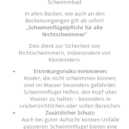
Schwimmbad
recusandae? Ad ipsum obcaecati rem vitae, odit ut dicta,
omnis aliquam quas. Dignissimos adipisci earum modi
In allen Becken, wie auch an den
eum possimus consequatur, quod non, sed facilis ducimus
Beckenumgängen gilt ab sofort
fugit! Repellendus optio ullam voluptas voluptate
„Schwimmflügelpflicht für alle
praesentium tempora, nesciunt non distinctio. Dolorum
Nichtschwimmer“
impedit, rem voluptatum accusantium asperiores esse
Dies dient zur Sicherheit von
amet consequuntur, iusto fugiat! Quibusdam tenetur
Nichtschwimmern, insbesondere von
delectus nam aliquam dolores esse iusto error nostrum
Kleinkindern.
atque ipsa.
Ertrinkungsrisiko minimieren:
Kinder, die nicht schwimmen können,
sind im Wasser besonders gefährdet.
Schwimmflügel helfen, den Kopf über
Zum Kalender
Wasser zu halten – besonders in
hinzufügen
unübersichtlichen oder vollen Bereichen.
Zusätzlicher Schutz:
Auch bei guter Aufsicht können Unfälle
passieren. Schwimmflügel bieten eine