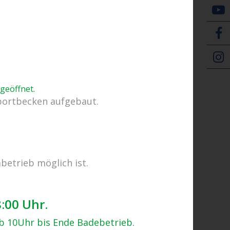
 geöffnet
.
portbecken aufgebaut.
owie Kaffee und
betrieb möglich ist.
8:00 Uhr.
ab 10Uhr bis Ende Badebetrieb.