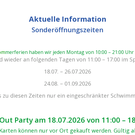
Aktuelle Information
Sonderöffnungszeiten
om
merferien haben wir jeden Montag von 10:00 – 21:00 Uhr
 wieder an folgenden Tagen von 11:00 – 17:00 im S
nden Groß und Klein Speisen, Getränke s
18.07. – 26.07.2026
nen – ganz ohne das Bad zu verlassen.
24.08. – 01.09.2026
s zu diesen Zeiten nur ein eingeschränkter Schwimm
onomie:
 – 20:00 Uhr
Out Party am 18.07.2026 von 11:00 – 1
, Karten können nur vor Ort gekauft werden. Gültig 