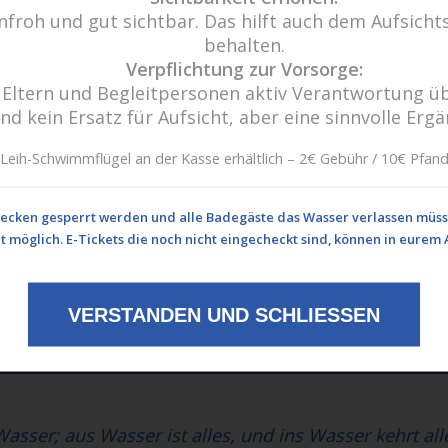
froh und gut sichtbar. Das hilft auch dem Aufsichts
behalten.
Verpflichtung zur Vorsorge:
ass Eltern und Begleitpersonen aktiv Verantwortun
ind kein Ersatz für Aufsicht, aber eine sinnvolle Erg
Leih-Schwimmflügel an der Kasse erhältlich – 2€ Gebühr / 10€ Pfan
Becken gesperrt werden und alle Badegäste das Wasser verlassen müsse
nicht möglich. E-Tickets die noch nicht eingecheckt sind, können in eu
Wir freu
-10
Haben Sie 
29
de
VERSTANDEN UND SCHLIESSEN
Eine Nac
n.de
 Wasser; aus Wasser ist alles, und ins Wasser kehrt all