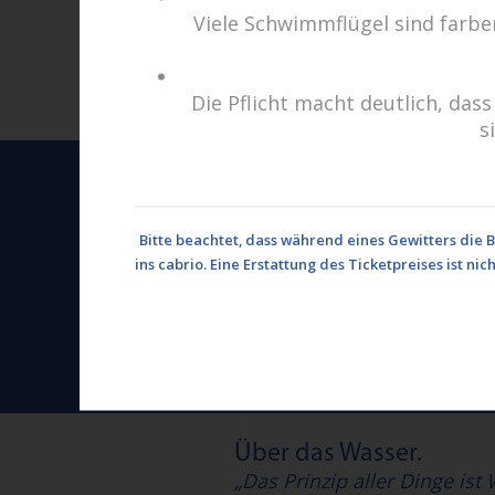
Viele Schwimmflügel sind farben
Die Pflicht macht deutlich, d
s
cabrio Senden - das Bad
Bulderner Str. 15
48308 Senden
Bitte beachtet, dass während eines Gewitters die 
ins cabrio. Eine Erstattung des Ticketpreises ist 
Tel.: 0049 (0) 2597 - 93 918 
Fax: 0049 (0) 2597 - 93 918 -
E-Mail:
info@cabriosenden.
Internet:
www.cabriosende
Über das Wasser.
„Das Prinzip aller Dinge ist