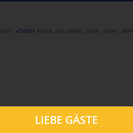
START
eTICKET
KURSE
DAS CABRIO
INFOS
EVENT
IMPR
LIEBE GÄSTE
Kein Einlass
zu den 