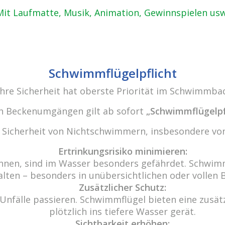
Lernen Sie unsere Gastronomie kennen.
Mit Laufmatte, Musik, Animation, Gewinnspielen usw
Schwimmflügelpflicht
Ihre Sicherheit hat oberste Priorität im Schwimmba
den Beckenumgängen gilt ab sofort
„Schwimmflügelpf
r Sicherheit von Nichtschwimmern, insbesondere von
Ertrinkungsrisiko minimieren:
nnen, sind im Wasser besonders gefährdet. Schwimm
alten – besonders in unübersichtlichen oder vollen 
Zusätzlicher Schutz:
Unfälle passieren. Schwimmflügel bieten eine zusätzl
plötzlich ins tiefere Wasser gerät.
Sichtbarkeit erhöhen: