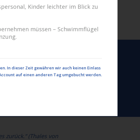
personal, Kinder leichter im Blick zu
g übernehmen müssen – Schwimmflügel
änzung.
d
n. In dieser Zeit gewähren wir auch keinen Einlass
rem Account auf einen anderen Tag umgebucht werden.
en uns auf Sie!
Fragen? Wir kümmern uns drum!
hricht schreiben
es zurück.“ (Thales von