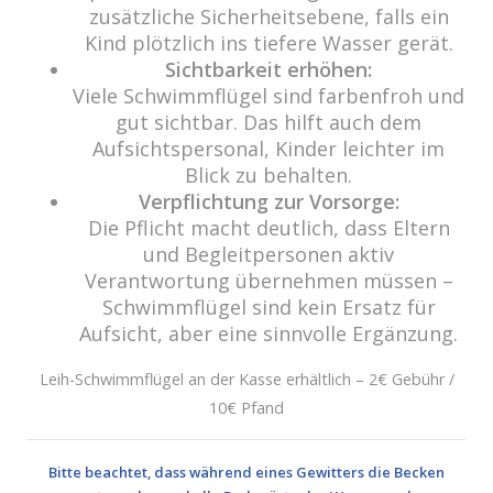
zusätzliche Sicherheitsebene, falls ein
Kind plötzlich ins tiefere Wasser gerät.
Sichtbarkeit erhöhen:
Viele Schwimmflügel sind farbenfroh und
gut sichtbar. Das hilft auch dem
15. Juli 2017 @ 10:00
-
18:00
Aufsichtspersonal, Kinder leichter im
Spiel und Spaß
Blick zu behalten.
Verpflichtung zur Vorsorge:
JUNI
Die Pflicht macht deutlich, dass Eltern
2
und Begleitpersonen aktiv
2017
Verantwortung übernehmen müssen –
Schwimmflügel sind kein Ersatz für
Aufsicht, aber eine sinnvolle Ergänzung.
Leih-Schwimmflügel an der Kasse erhältlich – 2€ Gebühr /
10€ Pfand
Bitte beachtet, dass während eines Gewitters die Becken