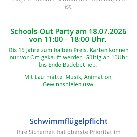
ist.
Es sind keine anstehenden Veranstaltungen vorhanden.
Schools-Out Party am 18.07.2026
Veransta
Vera
Anstehende
Suche
von 11:00 – 18:00 Uhr.
Liste
Ansi
Suche
Datum
Navi
Vergangene Veranstaltungen
und
Bis 15 Jahre zum halben Preis, Karten können
wählen.
Ansichte
nur vor Ort gekauft werden. Gültig ab 10Uhr
Navigati
bis Ende Badebetrieb.
19. Juni 2022
JUNI
19
Storno
Mit Laufmatte, Musik, Animation,
2022
Gewinnspielen usw.
JULI
15
2017
Schwimmflügelpflicht
Ihre Sicherheit hat oberste Priorität im