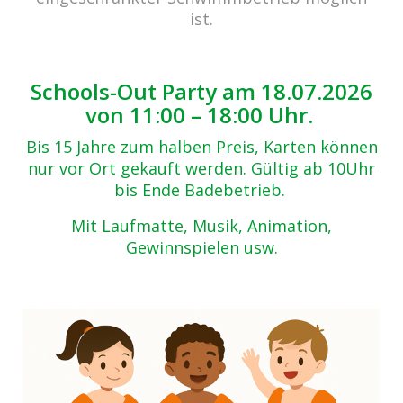
So wirkt das Solebad auf Körper und
ist.
Sinne.
Genießen Sie mit ruhigen Bewegungen das
Gefühl von Schwerelosigkeit. Der höhere
Schools-Out Party am 18.07.2026
Auftrieb des Solewassers tut Ihrem
von 11:00 – 18:00 Uhr.
Organismus gut. Organismus, Gelenke und
Bis 15 Jahre zum halben Preis, Karten können
Wirbelsäule werden entlastet. Im cabrio
nur vor Ort gekauft werden. Gültig ab 10Uhr
Senden verwenden wir Natursole mit einer
bis Ende Badebetrieb.
Wassertemperatur von 32°C.
Mit Laufmatte, Musik, Animation,
Natursole wirkt belebend:
Gewinnspielen usw.
Die Durchblutung wird angeregt und die
Sauerstoffversorgung verbessert. Dies hilft,
Verkrampfungen und Verhärtungen zu
lösen. Muskeln, Glieder und Gelenke
können besser bewegt werden. Eine
Wohltat für den ganzen Körper!
Mineraliendefizite von z.B. Natrium und