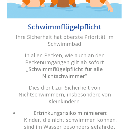
Kalium, häufig die Ursache für Müdigkeit,
Nervosität und Hautprobleme werden beim
Schwimmen in Natursole ausgeglichen.
Schwimmflügelpflicht
Atmen Sie tief durch. Denn der mikrofeine
Mineralstoffnebel, der aus dem Solewasser
Ihre Sicherheit hat oberste Priorität im
aufsteigt, tut den Bronchien gut. Er reinigt
Schwimmbad
die Schleimhäute und beugt
In allen Becken, wie auch an den
erkältungsähnlichen Verstimmungen vor.
Beckenumgängen gilt ab sofort
Die wertvollen Mineralien und
„Schwimmflügelpflicht für alle
Spurenelemente stärken Ihre Haut und
Nichtschwimmer“
reinigen sie sanft durch ein natürliches
Dies dient zur Sicherheit von
Peeling. So „schenkt“ die Natursole Ihnen
Nichtschwimmern, insbesondere von
ein rundum jüngeres und straffes Gefühl.
Kleinkindern.
Selbst und gerade bei empfindlicher Haut.
Ertrinkungsrisiko minimieren:
Legen Sie nach 15 Minuten im Solebecken
Kinder, die nicht schwimmen können,
eine Ruhepause ein. Denn sonst heben sich
sind im Wasser besonders gefährdet.
die positiven Effekte von Entspannung und