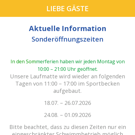
LIEBE GÄSTE
Aktuelle Information
Sonderöffnungszeiten
In den Som
merferien haben wir jeden Montag von
10:00 – 21:00 Uhr geöffnet
.
cabrio Senden - das Bad.
Unsere Laufmatte wird wieder an folgenden
Außergewöhnlich, vielfältig!
Tagen von 11:00 – 17:00 im Sportbecken
aufgebaut.
18.07. – 26.07.2026
Kein Einlass bei Gewitter
zu den E-Tickets
24.08. – 01.09.2026
Bitte beachtet, dass zu diesen Zeiten nur ein
eingeschränkter Schwimmbetrieb möglich