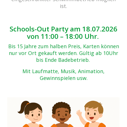
ist.
Schools-Out Party am 18.07.2026
von 11:00 – 18:00 Uhr.
Bis 15 Jahre zum halben Preis, Karten können
nur vor Ort gekauft werden. Gültig ab 10Uhr
bis Ende Badebetrieb.
Mit Laufmatte, Musik, Animation,
Gewinnspielen usw.
cabrio Senden - das Bad
Bulderner Str. 15
48308 Senden
Tel.: 0049 (0) 2597 - 93 918 -10
Fax: 0049 (0) 2597 - 93 918 -29