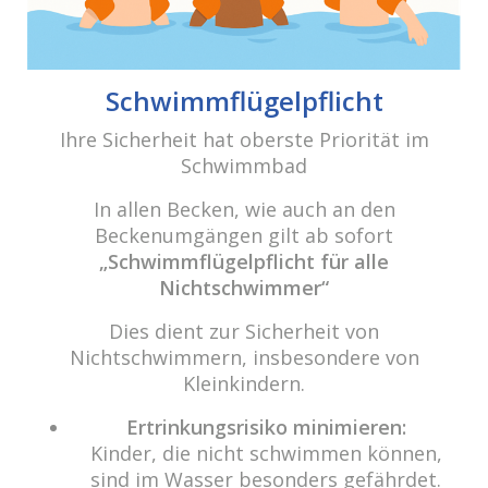
E-Mail:
info@cabriosenden.de
Internet:
www.cabriosenden.de
Schwimmflügelpflicht
Wir freuen uns auf Sie!
Haben Sie Fragen? Wir kümmern uns drum!
Ihre Sicherheit hat oberste Priorität im
Schwimmbad
Eine Nachricht schreiben
In allen Becken, wie auch an den
Beckenumgängen gilt ab sofort
„Schwimmflügelpflicht für alle
Über das Wasser.
Nichtschwimmer“
„Das Prinzip aller Dinge ist Wasser; aus Wasser ist
alles, und ins Wasser kehrt alles zurück.“ (Thales von
Dies dient zur Sicherheit von
Milet)
Nichtschwimmern, insbesondere von
Kleinkindern.
Um unsere Webseite für Sie optimal zu gestalten und fortlaufend
Copyright 2021 cabrio Senden - All rights reserved
Ertrinkungsrisiko minimieren:
verbessern zu können, verwenden wir Cookies. Durch die weitere
Kinder, die nicht schwimmen können,
Nutzung der Webseite stimmen Sie der Verwendung von Cookies zu.
Datenschutz
Impressum
sind im Wasser besonders gefährdet.