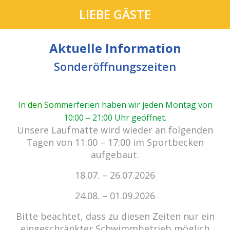
LIEBE GÄSTE
Aktuelle Information
Sonderöffnungszeiten
In den Som
merferien haben wir jeden Montag von
10:00 – 21:00 Uhr geöffnet
.
cabrio Senden - das Bad.
Unsere Laufmatte wird wieder an folgenden
Außergewöhnlich, vielfältig!
Tagen von 11:00 – 17:00 im Sportbecken
aufgebaut.
18.07. – 26.07.2026
Kein Einlass bei Gewitter
zu den E-Tickets
24.08. – 01.09.2026
Bitte beachtet, dass zu diesen Zeiten nur ein
eingeschränkter Schwimmbetrieb möglich