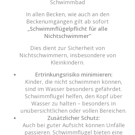
E-Mail:
info@cabriosenden.de
Schwimmbad
Internet:
www.cabriosenden.de
In allen Becken, wie auch an den
Beckenumgängen gilt ab sofort
Wir freuen uns auf Sie!
„Schwimmflügelpflicht für alle
Nichtschwimmer“
Haben Sie Fragen? Wir kümmern uns drum!
Dies dient zur Sicherheit von
Eine Nachricht schreiben
Nichtschwimmern, insbesondere von
Kleinkindern.
Ertrinkungsrisiko minimieren:
Über das Wasser.
Kinder, die nicht schwimmen können,
„Das Prinzip aller Dinge ist Wasser; aus Wasser ist
sind im Wasser besonders gefährdet.
alles, und ins Wasser kehrt alles zurück.“ (Thales von
Schwimmflügel helfen, den Kopf über
Milet)
Wasser zu halten – besonders in
unübersichtlichen oder vollen Bereichen.
Um unsere Webseite für Sie optimal zu gestalten und fortlaufend
Zusätzlicher Schutz:
Copyright 2021 cabrio Senden - All rights reserved
verbessern zu können, verwenden wir Cookies. Durch die weitere
Auch bei guter Aufsicht können Unfälle
Nutzung der Webseite stimmen Sie der Verwendung von Cookies zu.
Datenschutz
Impressum
passieren. Schwimmflügel bieten eine