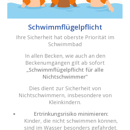
Fax: 0049 (0) 2597 - 93 918 -29
E-Mail:
info@cabriosenden.de
Internet:
www.cabriosenden.de
Schwimmflügelpflicht
Ihre Sicherheit hat oberste Priorität im
Wir freuen uns auf Sie!
Schwimmbad
Haben Sie Fragen? Wir kümmern uns drum!
In allen Becken, wie auch an den
Eine Nachricht schreiben
Beckenumgängen gilt ab sofort
„Schwimmflügelpflicht für alle
Nichtschwimmer“
Über das Wasser.
Dies dient zur Sicherheit von
„Das Prinzip aller Dinge ist Wasser; aus Wasser ist
Nichtschwimmern, insbesondere von
alles, und ins Wasser kehrt alles zurück.“ (Thales von
Kleinkindern.
Milet)
Ertrinkungsrisiko minimieren:
Kinder, die nicht schwimmen können,
Um unsere Webseite für Sie optimal zu gestalten und fortlaufend
Copyright 2021 cabrio Senden - All rights reserved
sind im Wasser besonders gefährdet.
verbessern zu können, verwenden wir Cookies. Durch die weitere