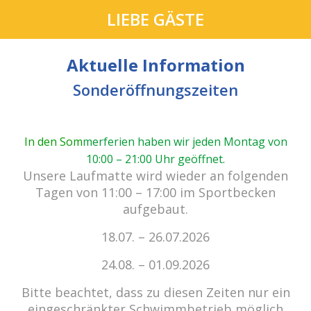
LIEBE GÄSTE
Aktuelle Information
Sonderöffnungszeiten
In den Som
merferien haben wir jeden Montag von
10:00 – 21:00 Uhr geöffnet
.
cabrio Senden - das Bad.
Unsere Laufmatte wird wieder an folgenden
Außergewöhnlich, vielfältig!
Tagen von 11:00 – 17:00 im Sportbecken
aufgebaut.
18.07. – 26.07.2026
Kein Einlass bei Gewitter
zu den E-Tickets
24.08. – 01.09.2026
Bitte beachtet, dass zu diesen Zeiten nur ein
eingeschränkter Schwimmbetrieb möglich