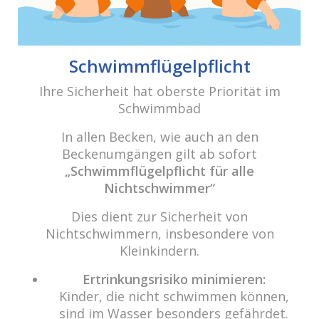
cabrio Senden - das Bad
Bulderner Str. 15
Schwimmflügelpflicht
48308 Senden
Ihre Sicherheit hat oberste Priorität im
Schwimmbad
Tel.: 0049 (0) 2597 - 93 918 -10
Fax: 0049 (0) 2597 - 93 918 -29
In allen Becken, wie auch an den
E-Mail:
info@cabriosenden.de
Beckenumgängen gilt ab sofort
Internet:
www.cabriosenden.de
„Schwimmflügelpflicht für alle
Nichtschwimmer“
Wir freuen uns auf Sie!
Dies dient zur Sicherheit von
Haben Sie Fragen? Wir kümmern uns drum!
Nichtschwimmern, insbesondere von
Kleinkindern.
Eine Nachricht schreiben
Ertrinkungsrisiko minimieren:
Kinder, die nicht schwimmen können,
sind im Wasser besonders gefährdet.