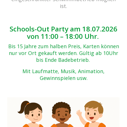
Zurück zur Übersicht
ist.
Foto: Joachim Busch, Kreis Coesfeld
04.05.2017
Schools-Out Party am 18.07.2026
von 11:00 – 18:00 Uhr.
Bis 15 Jahre zum halben Preis, Karten können
nur vor Ort gekauft werden. Gültig ab 10Uhr
bis Ende Badebetrieb.
Mit Laufmatte, Musik, Animation,
Gewinnspielen usw.
Beitrags-
Navigation
Ökoprofit