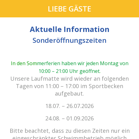
LIEBE GÄSTE
Aktuelle Information
Sonderöffnungszeiten
In den Som
merferien haben wir jeden Montag von
10:00 – 21:00 Uhr geöffnet
.
cabrio Senden - das Bad.
Unsere Laufmatte wird wieder an folgenden
Außergewöhnlich, vielfältig!
Tagen von 11:00 – 17:00 im Sportbecken
aufgebaut.
18.07. – 26.07.2026
Kein Einlass bei Gewitter
zu den E-Tickets
24.08. – 01.09.2026
Bitte beachtet, dass zu diesen Zeiten nur ein
eingeschränkter Schwimmbetrieb möglich