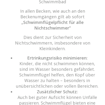
Schwimmbad
Wir freuen uns auf Sie!
In allen Becken, wie auch an den
Beckenumgängen gilt ab sofort
Haben Sie Fragen? Wir kümmern uns drum!
„Schwimmflügelpflicht für alle
Eine Nachricht schreiben
Nichtschwimmer“
Dies dient zur Sicherheit von
Nichtschwimmern, insbesondere von
Kleinkindern.
Über das Wasser.
„Das Prinzip aller Dinge ist Wasser; aus Wasser ist
Ertrinkungsrisiko minimieren:
alles, und ins Wasser kehrt alles zurück.“ (Thales von
Kinder, die nicht schwimmen können,
Milet)
sind im Wasser besonders gefährdet.
Schwimmflügel helfen, den Kopf über
Um unsere Webseite für Sie optimal zu gestalten und fortlaufend
Wasser zu halten – besonders in
Copyright 2021 cabrio Senden - All rights reserved
verbessern zu können, verwenden wir Cookies. Durch die weitere
unübersichtlichen oder vollen Bereichen.
Nutzung der Webseite stimmen Sie der Verwendung von Cookies zu.
Datenschutz
Impressum
Zusätzlicher Schutz:
Weitere Informationen zu Cookies erhalten Sie in unserer
Auch bei guter Aufsicht können Unfälle
Datenschutzerklärung
passieren. Schwimmflügel bieten eine