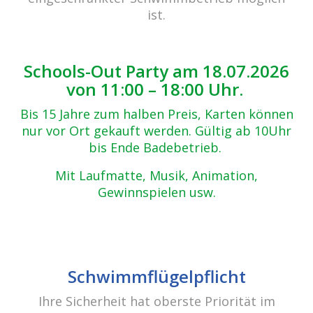
ist.
Schools-Out Party am 18.07.2026
von 11:00 – 18:00 Uhr.
Bis 15 Jahre zum halben Preis, Karten können
nur vor Ort gekauft werden. Gültig ab 10Uhr
bis Ende Badebetrieb.
Mit Laufmatte, Musik, Animation,
cabrio Senden - das Bad
Gewinnspielen usw.
Bulderner Str. 15
48308 Senden
Tel.: 0049 (0) 2597 - 93 918 -10
Fax: 0049 (0) 2597 - 93 918 -29
Schwimmflügelpflicht
E-Mail:
info@cabriosenden.de
Ihre Sicherheit hat oberste Priorität im
Internet:
www.cabriosenden.de