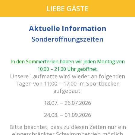
LIEBE GÄSTE
Aktuelle Information
Sonderöffnungszeiten
In den Som
merferien haben wir jeden Montag von
10:00 – 21:00 Uhr geöffnet
.
cabrio Senden - das Bad.
Unsere Laufmatte wird wieder an folgenden
Außergewöhnlich, vielfältig!
Tagen von 11:00 – 17:00 im Sportbecken
aufgebaut.
18.07. – 26.07.2026
Kein Einlass bei Gewitter
zu den E-Tickets
24.08. – 01.09.2026
Bitte beachtet, dass zu diesen Zeiten nur ein
eingeschränkter Schwimmbetrieb möglich