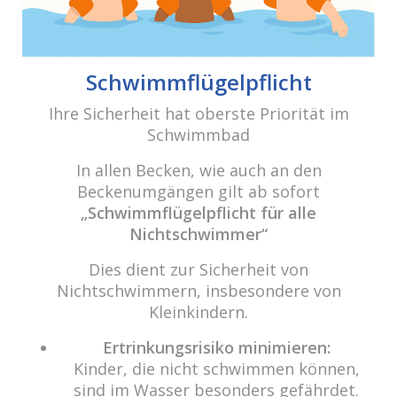
E-Mail:
info@cabriosenden.de
Internet:
www.cabriosenden.de
Schwimmflügelpflicht
Wir freuen uns auf Sie!
Ihre Sicherheit hat oberste Priorität im
Haben Sie Fragen? Wir kümmern uns drum!
Schwimmbad
Eine Nachricht schreiben
In allen Becken, wie auch an den
Beckenumgängen gilt ab sofort
„Schwimmflügelpflicht für alle
Nichtschwimmer“
Über das Wasser.
„Das Prinzip aller Dinge ist Wasser; aus Wasser ist
Dies dient zur Sicherheit von
alles, und ins Wasser kehrt alles zurück.“ (Thales von
Nichtschwimmern, insbesondere von
Milet)
Kleinkindern.
Ertrinkungsrisiko minimieren:
Um unsere Webseite für Sie optimal zu gestalten und fortlaufend
Copyright 2021 cabrio Senden - All rights reserved
Kinder, die nicht schwimmen können,
verbessern zu können, verwenden wir Cookies. Durch die weitere
sind im Wasser besonders gefährdet.
Nutzung der Webseite stimmen Sie der Verwendung von Cookies zu.
Datenschutz
Impressum