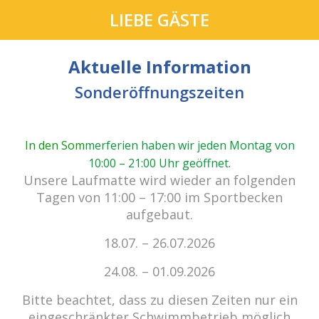
LIEBE GÄSTE
Aktuelle Information
Sonderöffnungszeiten
In den Som
merferien haben wir jeden Montag von
10:00 – 21:00 Uhr geöffnet
.
cabrio Senden - das Bad.
Unsere Laufmatte wird wieder an folgenden
Außergewöhnlich, vielfältig!
Tagen von 11:00 – 17:00 im Sportbecken
aufgebaut.
18.07. – 26.07.2026
Kein Einlass bei Gewitter
zu den E-Tickets
24.08. – 01.09.2026
Bitte beachtet, dass zu diesen Zeiten nur ein
eingeschränkter Schwimmbetrieb möglich