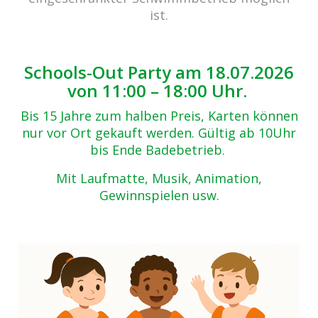
ist.
Schools-Out Party am 18.07.2026
von 11:00 – 18:00 Uhr.
Bis 15 Jahre zum halben Preis, Karten können
nur vor Ort gekauft werden. Gültig ab 10Uhr
bis Ende Badebetrieb.
Mit Laufmatte, Musik, Animation,
Gewinnspielen usw.
cabrio Senden - das Bad
Bulderner Str. 15
48308 Senden
Tel.: 0049 (0) 2597 - 93 918 -10
Fax: 0049 (0) 2597 - 93 918 -29