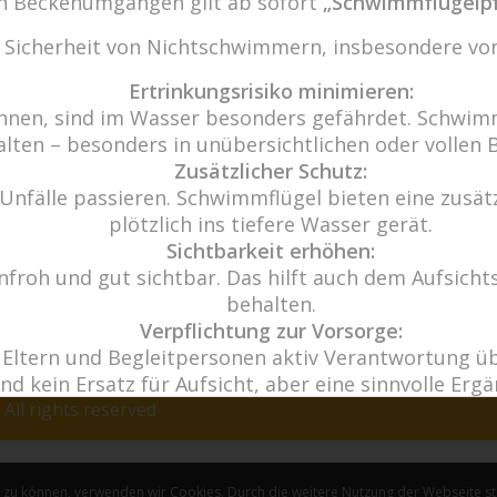
den Beckenumgängen gilt ab sofort
„Schwimmflügelpf
r Sicherheit von Nichtschwimmern, insbesondere von
Ertrinkungsrisiko minimieren:
Wir freu
nnen, sind im Wasser besonders gefährdet. Schwimm
-10
Haben Sie 
alten – besonders in unübersichtlichen oder vollen 
29
Zusätzlicher Schutz:
de
Eine Nac
Unfälle passieren. Schwimmflügel bieten eine zusätzl
n.de
plötzlich ins tiefere Wasser gerät.
Sichtbarkeit erhöhen:
froh und gut sichtbar. Das hilft auch dem Aufsichts
behalten.
 Wasser; aus Wasser ist alles, und ins Wasser kehrt all
Verpflichtung zur Vorsorge:
ass Eltern und Begleitpersonen aktiv Verantwortun
ind kein Ersatz für Aufsicht, aber eine sinnvolle Erg
All rights reserved
Leih-Schwimmflügel an der Kasse erhältlich – 2€ Gebühr / 10€ Pfan
rn zu können, verwenden wir Cookies. Durch die weitere Nutzung der Webseite 
Becken gesperrt werden und alle Badegäste das Wasser verlassen müsse