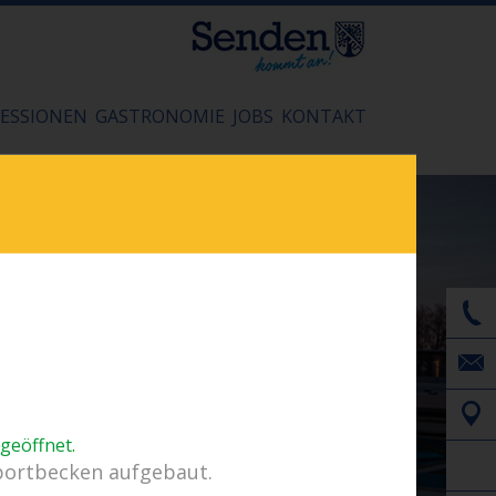
ESSIONEN
GASTRONOMIE
JOBS
KONTAKT
 geöffnet
.
portbecken aufgebaut.
 bei Gewitter