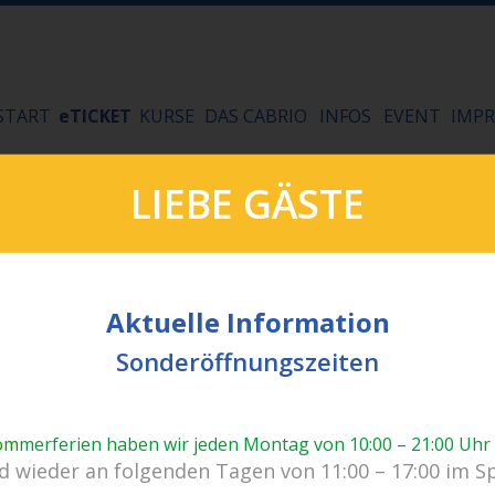
START
eTICKET
KURSE
DAS CABRIO
INFOS
EVENT
IMPR
LIEBE GÄSTE
Aktuelle Information
Sonderöffnungszeiten
s Bad.
om
merferien haben wir jeden Montag von 10:00 – 21:00 Uhr
ielfältig!
 wieder an folgenden Tagen von 11:00 – 17:00 im S
Kein Einlass