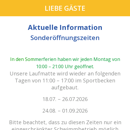
LIEBE GÄSTE
Aktuelle Information
Sonderöffnungszeiten
In den Som
merferien haben wir jeden Montag von
10:00 – 21:00 Uhr geöffnet
.
cabrio Senden - das Bad.
Unsere Laufmatte wird wieder an folgenden
Außergewöhnlich, vielfältig!
Tagen von 11:00 – 17:00 im Sportbecken
aufgebaut.
18.07. – 26.07.2026
Kein Einlass bei Gewitter
zu den E-Tickets
24.08. – 01.09.2026
Bitte beachtet, dass zu diesen Zeiten nur ein
eingeschränkter Schwimmbetrieb möglich