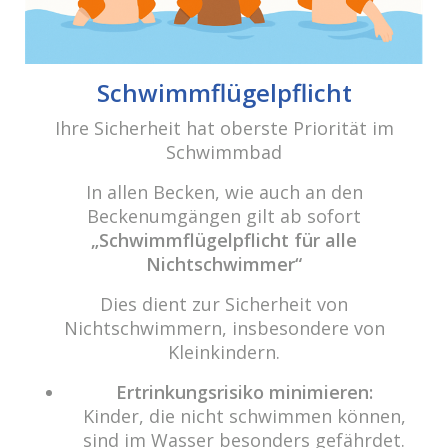
E-Mail:
info@cabriosenden.de
Internet:
www.cabriosenden.de
Schwimmflügelpflicht
Wir freuen uns auf Sie!
Ihre Sicherheit hat oberste Priorität im
Haben Sie Fragen? Wir kümmern uns drum!
Schwimmbad
Eine Nachricht schreiben
In allen Becken, wie auch an den
Beckenumgängen gilt ab sofort
„Schwimmflügelpflicht für alle
Nichtschwimmer“
Über das Wasser.
„Das Prinzip aller Dinge ist Wasser; aus Wasser ist
Dies dient zur Sicherheit von
alles, und ins Wasser kehrt alles zurück.“ (Thales von
Nichtschwimmern, insbesondere von
Milet)
Kleinkindern.
Um unsere Webseite für Sie optimal zu gestalten und fortlaufend
Ertrinkungsrisiko minimieren:
Copyright 2021 cabrio Senden - All rights reserved
verbessern zu können, verwenden wir Cookies. Durch die weitere
Kinder, die nicht schwimmen können,
Nutzung der Webseite stimmen Sie der Verwendung von Cookies zu.
sind im Wasser besonders gefährdet.
Datenschutz
Impressum