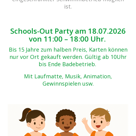
ist.
Schools-Out Party am 18.07.2026
von 11:00 – 18:00 Uhr.
Bis 15 Jahre zum halben Preis, Karten können
nur vor Ort gekauft werden. Gültig ab 10Uhr
bis Ende Badebetrieb.
Mit Laufmatte, Musik, Animation,
Gewinnspielen usw.
cabrio Senden - das Bad
Bulderner Str. 15
48308 Senden
Tel.: 0049 (0) 2597 - 93 918 -10
Fax: 0049 (0) 2597 - 93 918 -29