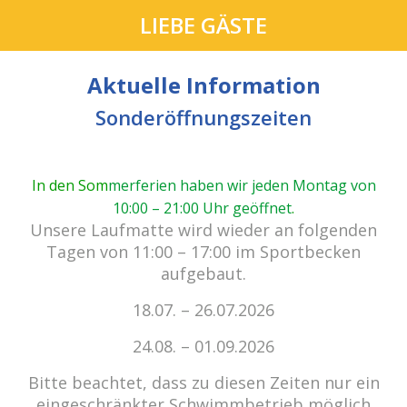
LIEBE GÄSTE
Aktuelle Information
Sonderöffnungszeiten
In den Som
merferien haben wir jeden Montag von
10:00 – 21:00 Uhr geöffnet
.
cabrio Senden - das Bad.
Unsere Laufmatte wird wieder an folgenden
Außergewöhnlich, vielfältig!
Tagen von 11:00 – 17:00 im Sportbecken
aufgebaut.
18.07. – 26.07.2026
Kein Einlass bei Gewitter
zu den E-Tickets
24.08. – 01.09.2026
Bitte beachtet, dass zu diesen Zeiten nur ein
eingeschränkter Schwimmbetrieb möglich