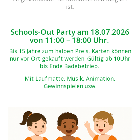
ist.
Schools-Out Party am 18.07.2026
von 11:00 – 18:00 Uhr.
Bis 15 Jahre zum halben Preis, Karten können
nur vor Ort gekauft werden. Gültig ab 10Uhr
bis Ende Badebetrieb.
Mit Laufmatte, Musik, Animation,
Gewinnspielen usw.
cabrio Senden - das Bad
Bulderner Str. 15
48308 Senden
Tel.: 0049 (0) 2597 - 93 918 -10
Fax: 0049 (0) 2597 - 93 918 -29