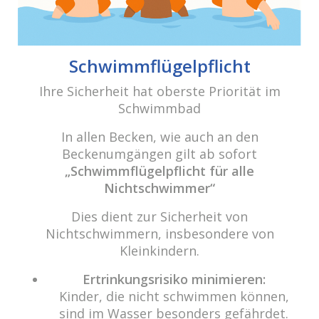
E-Mail:
info@cabriosenden.de
Internet:
www.cabriosenden.de
Schwimmflügelpflicht
Wir freuen uns auf Sie!
Ihre Sicherheit hat oberste Priorität im
Haben Sie Fragen? Wir kümmern uns drum!
Schwimmbad
Eine Nachricht schreiben
In allen Becken, wie auch an den
Beckenumgängen gilt ab sofort
„Schwimmflügelpflicht für alle
Nichtschwimmer“
Über das Wasser.
„Das Prinzip aller Dinge ist Wasser; aus Wasser ist
Dies dient zur Sicherheit von
alles, und ins Wasser kehrt alles zurück.“ (Thales von
Nichtschwimmern, insbesondere von
Milet)
Kleinkindern.
Ertrinkungsrisiko minimieren:
Um unsere Webseite für Sie optimal zu gestalten und fortlaufend
Copyright 2021 cabrio Senden - All rights reserved
Kinder, die nicht schwimmen können,
verbessern zu können, verwenden wir Cookies. Durch die weitere
sind im Wasser besonders gefährdet.
Nutzung der Webseite stimmen Sie der Verwendung von Cookies zu.
Datenschutz
Impressum