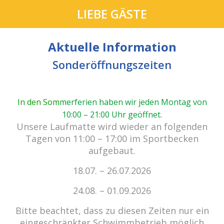
LIEBE GÄSTE
Aktuelle Information
Sonderöffnungszeiten
In den Som
merferien haben wir jeden Montag von
10:00 – 21:00 Uhr geöffnet
.
cabrio Senden - das Bad.
Unsere Laufmatte wird wieder an folgenden
Außergewöhnlich, vielfältig!
Tagen von 11:00 – 17:00 im Sportbecken
aufgebaut.
18.07. – 26.07.2026
Kein Einlass bei Gewitter
zu den E-Tickets
24.08. – 01.09.2026
Bitte beachtet, dass zu diesen Zeiten nur ein
eingeschränkter Schwimmbetrieb möglich