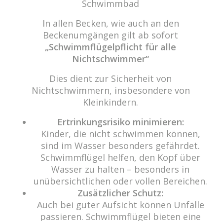
Schwimmbad
48308 Senden
In allen Becken, wie auch an den
Tel.: 0049 (0) 2597 - 93 918 -10
Beckenumgängen gilt ab sofort
Fax: 0049 (0) 2597 - 93 918 -29
„Schwimmflügelpflicht für alle
E-Mail:
info@cabriosenden.de
Nichtschwimmer“
Internet:
www.cabriosenden.de
Dies dient zur Sicherheit von
Nichtschwimmern, insbesondere von
Wir freuen uns auf Sie!
Kleinkindern.
Haben Sie Fragen? Wir kümmern uns drum!
Ertrinkungsrisiko minimieren:
Eine Nachricht schreiben
Kinder, die nicht schwimmen können,
sind im Wasser besonders gefährdet.
Schwimmflügel helfen, den Kopf über
Wasser zu halten – besonders in
Über das Wasser.
unübersichtlichen oder vollen Bereichen.
„Das Prinzip aller Dinge ist Wasser; aus Wasser ist
Zusätzlicher Schutz:
alles, und ins Wasser kehrt alles zurück.“ (Thales von
Auch bei guter Aufsicht können Unfälle
Milet)
passieren. Schwimmflügel bieten eine