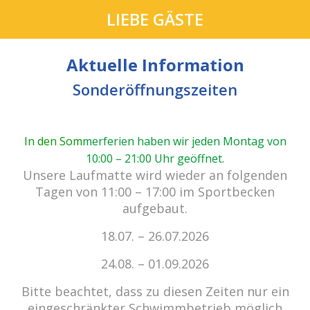
LIEBE GÄSTE
Aktuelle Information
Sonderöffnungszeiten
In den Som
merferien haben wir jeden Montag von
10:00 – 21:00 Uhr geöffnet
.
cabrio Senden - das Bad.
Unsere Laufmatte wird wieder an folgenden
Außergewöhnlich, vielfältig!
Tagen von 11:00 – 17:00 im Sportbecken
aufgebaut.
18.07. – 26.07.2026
Kein Einlass bei Gewitter
zu den E-Tickets
24.08. – 01.09.2026
Bitte beachtet, dass zu diesen Zeiten nur ein
eingeschränkter Schwimmbetrieb möglich