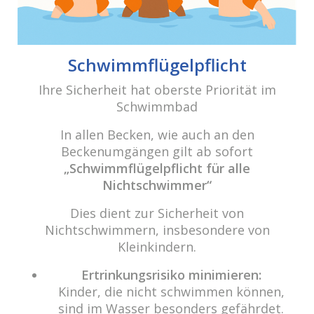
48308 Senden
Tel.: 0049 (0) 2597 - 93 918 -10
Fax: 0049 (0) 2597 - 93 918 -29
Schwimmflügelpflicht
E-Mail:
info@cabriosenden.de
Ihre Sicherheit hat oberste Priorität im
Internet:
www.cabriosenden.de
Schwimmbad
Wir freuen uns auf Sie!
In allen Becken, wie auch an den
Beckenumgängen gilt ab sofort
Haben Sie Fragen? Wir kümmern uns drum!
„Schwimmflügelpflicht für alle
Eine Nachricht schreiben
Nichtschwimmer“
Dies dient zur Sicherheit von
Nichtschwimmern, insbesondere von
Kleinkindern.
Über das Wasser.
„Das Prinzip aller Dinge ist Wasser; aus Wasser ist
Ertrinkungsrisiko minimieren:
alles, und ins Wasser kehrt alles zurück.“ (Thales von
Kinder, die nicht schwimmen können,
Milet)
sind im Wasser besonders gefährdet.