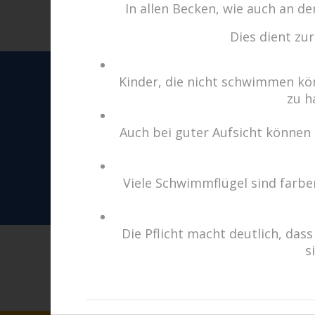
In allen Becken, wie auch an 
Dies dient zu
cabrio Senden - das Bad
Kinder, die nicht schwimmen kö
Bulderner Str. 15
zu h
48308 Senden
Auch bei guter Aufsicht können 
Tel.: 0049 (0) 2597 - 93 918 
Fax: 0049 (0) 2597 - 93 918 -
E-Mail:
info@cabriosenden.
Viele Schwimmflügel sind farben
Internet:
www.cabriosende
Die Pflicht macht deutlich, d
s
Über das Wasser.
„Das Prinzip aller Dinge ist
Milet)