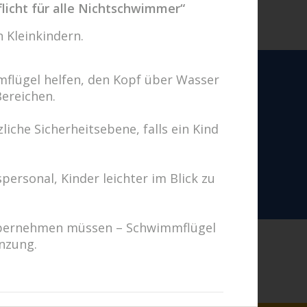
licht für alle Nichtschwimmer“
 Kleinkindern.
flügel helfen, den Kopf über Wasser
Bereichen.
iche Sicherheitsebene, falls ein Kind
en uns auf Sie!
Fragen? Wir kümmern uns drum!
personal, Kinder leichter im Blick zu
hricht schreiben
g übernehmen müssen – Schwimmflügel
änzung.
es zurück.“ (Thales von
d