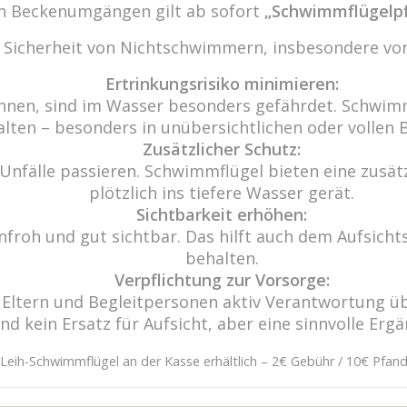
den Beckenumgängen gilt ab sofort
„Schwimmflügelpf
r Sicherheit von Nichtschwimmern, insbesondere von
Ertrinkungsrisiko minimieren:
nnen, sind im Wasser besonders gefährdet. Schwimm
alten – besonders in unübersichtlichen oder vollen 
Zusätzlicher Schutz:
Unfälle passieren. Schwimmflügel bieten eine zusätzl
Wir freu
-10
plötzlich ins tiefere Wasser gerät.
Haben Sie 
29
Sichtbarkeit erhöhen:
de
froh und gut sichtbar. Das hilft auch dem Aufsichts
Eine Nac
n.de
behalten.
Verpflichtung zur Vorsorge:
ass Eltern und Begleitpersonen aktiv Verantwortun
ind kein Ersatz für Aufsicht, aber eine sinnvolle Erg
 Wasser; aus Wasser ist alles, und ins Wasser kehrt all
Leih-Schwimmflügel an der Kasse erhältlich – 2€ Gebühr / 10€ Pfan