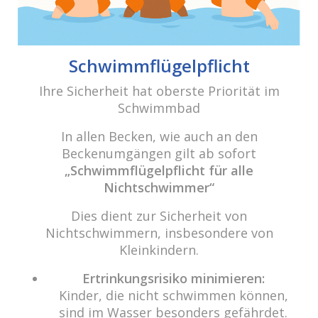
Beitrags-
Navigation
Winterzauber 2017
Schwimmflügelpflicht
Ihre Sicherheit hat oberste Priorität im
Schwimmbad
cabrio Senden - das Bad
Bulderner Str. 15
In allen Becken, wie auch an den
48308 Senden
Beckenumgängen gilt ab sofort
„Schwimmflügelpflicht für alle
Tel.: 0049 (0) 2597 - 93 918 -10
Nichtschwimmer“
Fax: 0049 (0) 2597 - 93 918 -29
Dies dient zur Sicherheit von
E-Mail:
info@cabriosenden.de
Nichtschwimmern, insbesondere von
Internet:
www.cabriosenden.de
Kleinkindern.
Wir freuen uns auf Sie!
Ertrinkungsrisiko minimieren:
Kinder, die nicht schwimmen können,
Haben Sie Fragen? Wir kümmern uns drum!
sind im Wasser besonders gefährdet.