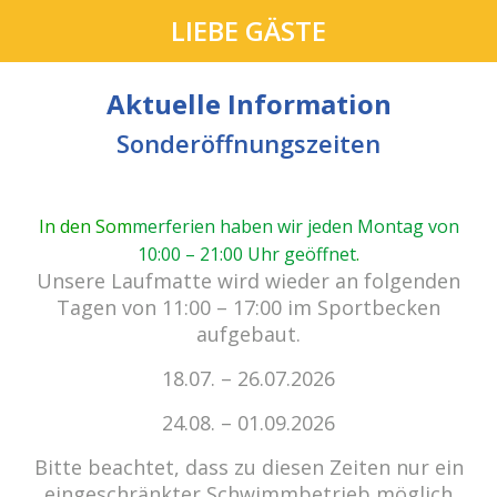
LIEBE GÄSTE
Aktuelle Information
Sonderöffnungszeiten
In den Som
merferien haben wir jeden Montag von
10:00 – 21:00 Uhr geöffnet
.
cabrio Senden - das Bad.
Unsere Laufmatte wird wieder an folgenden
Außergewöhnlich, vielfältig!
Tagen von 11:00 – 17:00 im Sportbecken
aufgebaut.
18.07. – 26.07.2026
Kein Einlass bei Gewitter
zu den E-Tickets
24.08. – 01.09.2026
Bitte beachtet, dass zu diesen Zeiten nur ein
eingeschränkter Schwimmbetrieb möglich