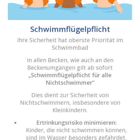
Beitrags-
Navigation
Winterzauber 2017
Schwimmflügelpflicht
Ihre Sicherheit hat oberste Priorität im
Schwimmbad
cabrio Senden - das Bad
Bulderner Str. 15
In allen Becken, wie auch an den
48308 Senden
Beckenumgängen gilt ab sofort
„Schwimmflügelpflicht für alle
Tel.: 0049 (0) 2597 - 93 918 -10
Nichtschwimmer“
Fax: 0049 (0) 2597 - 93 918 -29
Dies dient zur Sicherheit von
E-Mail:
info@cabriosenden.de
Nichtschwimmern, insbesondere von
Internet:
www.cabriosenden.de
Kleinkindern.
Wir freuen uns auf Sie!
Ertrinkungsrisiko minimieren:
Kinder, die nicht schwimmen können,
Haben Sie Fragen? Wir kümmern uns drum!
sind im Wasser besonders gefährdet.