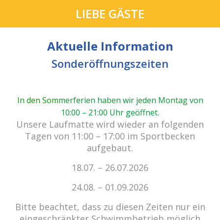
LIEBE GÄSTE
Aktuelle Information
Sonderöffnungszeiten
In den Som
merferien haben wir jeden Montag von
10:00 – 21:00 Uhr geöffnet
.
cabrio Senden - das Bad.
Unsere Laufmatte wird wieder an folgenden
Außergewöhnlich, vielfältig!
Tagen von 11:00 – 17:00 im Sportbecken
aufgebaut.
18.07. – 26.07.2026
Kein Einlass bei Gewitter
zu den E-Tickets
24.08. – 01.09.2026
Bitte beachtet, dass zu diesen Zeiten nur ein
eingeschränkter Schwimmbetrieb möglich