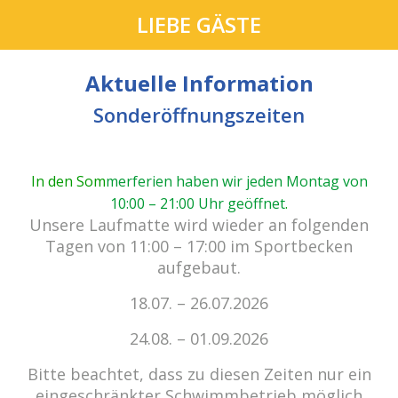
LIEBE GÄSTE
Aktuelle Information
Sonderöffnungszeiten
In den Som
merferien haben wir jeden Montag von
10:00 – 21:00 Uhr geöffnet
.
cabrio Senden - das Bad.
Unsere Laufmatte wird wieder an folgenden
Außergewöhnlich, vielfältig!
Tagen von 11:00 – 17:00 im Sportbecken
aufgebaut.
18.07. – 26.07.2026
Kein Einlass bei Gewitter
zu den E-Tickets
24.08. – 01.09.2026
Bitte beachtet, dass zu diesen Zeiten nur ein
eingeschränkter Schwimmbetrieb möglich