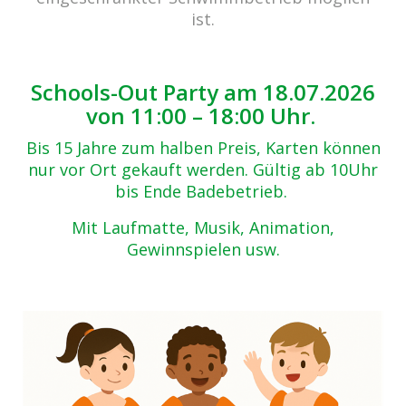
Zurück zur Übersicht
ist.
1-(61)
30.10.2017
Schools-Out Party am 18.07.2026
von 11:00 – 18:00 Uhr.
Bis 15 Jahre zum halben Preis, Karten können
nur vor Ort gekauft werden. Gültig ab 10Uhr
bis Ende Badebetrieb.
Mit Laufmatte, Musik, Animation,
Gewinnspielen usw.
Beitrags-
Navigation
10 Jahre cabrio Senden / Pool-Party