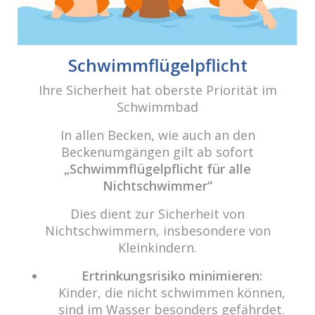
cabrio Senden - das Bad
Bulderner Str. 15
Schwimmflügelpflicht
48308 Senden
Ihre Sicherheit hat oberste Priorität im
Schwimmbad
Tel.: 0049 (0) 2597 - 93 918 -10
Fax: 0049 (0) 2597 - 93 918 -29
In allen Becken, wie auch an den
E-Mail:
info@cabriosenden.de
Beckenumgängen gilt ab sofort
Internet:
www.cabriosenden.de
„Schwimmflügelpflicht für alle
Nichtschwimmer“
Wir freuen uns auf Sie!
Dies dient zur Sicherheit von
Haben Sie Fragen? Wir kümmern uns drum!
Nichtschwimmern, insbesondere von
Kleinkindern.
Eine Nachricht schreiben
Ertrinkungsrisiko minimieren:
Kinder, die nicht schwimmen können,
sind im Wasser besonders gefährdet.