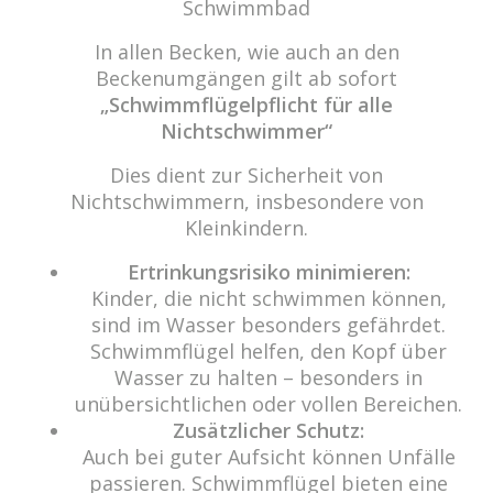
Schwimmbad
Beitrags-
Navigation
10 Jahre cabrio Senden / Pool-Party
In allen Becken, wie auch an den
Beckenumgängen gilt ab sofort
„Schwimmflügelpflicht für alle
Nichtschwimmer“
cabrio Senden - das Bad
Dies dient zur Sicherheit von
Nichtschwimmern, insbesondere von
Bulderner Str. 15
Kleinkindern.
48308 Senden
Ertrinkungsrisiko minimieren:
Tel.: 0049 (0) 2597 - 93 918 -10
Kinder, die nicht schwimmen können,
Fax: 0049 (0) 2597 - 93 918 -29
sind im Wasser besonders gefährdet.
E-Mail:
info@cabriosenden.de
Schwimmflügel helfen, den Kopf über
Internet:
www.cabriosenden.de
Wasser zu halten – besonders in
unübersichtlichen oder vollen Bereichen.
Zusätzlicher Schutz:
Wir freuen uns auf Sie!
Auch bei guter Aufsicht können Unfälle
Haben Sie Fragen? Wir kümmern uns drum!
passieren. Schwimmflügel bieten eine