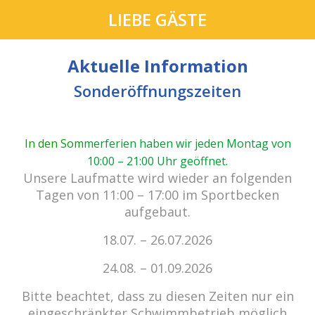
LIEBE GÄSTE
Aktuelle Information
Sonderöffnungszeiten
In den Som
merferien haben wir jeden Montag von
10:00 – 21:00 Uhr geöffnet
.
cabrio Senden - das Bad.
Unsere Laufmatte wird wieder an folgenden
Außergewöhnlich, vielfältig!
Tagen von 11:00 – 17:00 im Sportbecken
aufgebaut.
18.07. – 26.07.2026
Kein Einlass bei Gewitter
zu den E-Tickets
24.08. – 01.09.2026
Bitte beachtet, dass zu diesen Zeiten nur ein
eingeschränkter Schwimmbetrieb möglich