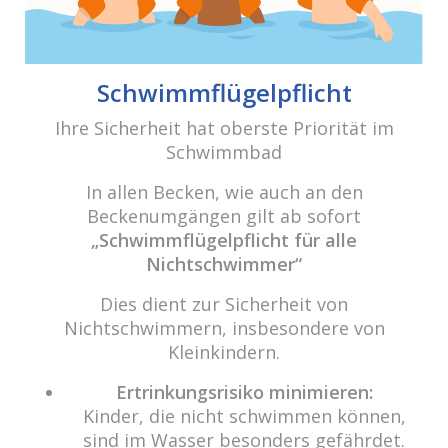
Beitrags-
Navigation
10 Jahre cabrio Senden / Pool-Party
Schwimmflügelpflicht
Ihre Sicherheit hat oberste Priorität im
Schwimmbad
cabrio Senden - das Bad
Bulderner Str. 15
In allen Becken, wie auch an den
48308 Senden
Beckenumgängen gilt ab sofort
„Schwimmflügelpflicht für alle
Tel.: 0049 (0) 2597 - 93 918 -10
Nichtschwimmer“
Fax: 0049 (0) 2597 - 93 918 -29
Dies dient zur Sicherheit von
E-Mail:
info@cabriosenden.de
Nichtschwimmern, insbesondere von
Internet:
www.cabriosenden.de
Kleinkindern.
Wir freuen uns auf Sie!
Ertrinkungsrisiko minimieren:
Kinder, die nicht schwimmen können,
Haben Sie Fragen? Wir kümmern uns drum!
sind im Wasser besonders gefährdet.