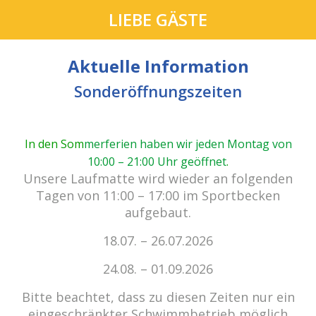
LIEBE GÄSTE
Aktuelle Information
Sonderöffnungszeiten
In den Som
merferien haben wir jeden Montag von
10:00 – 21:00 Uhr geöffnet
.
cabrio Senden - das Bad.
Unsere Laufmatte wird wieder an folgenden
Außergewöhnlich, vielfältig!
Tagen von 11:00 – 17:00 im Sportbecken
aufgebaut.
18.07. – 26.07.2026
Kein Einlass bei Gewitter
zu den E-Tickets
24.08. – 01.09.2026
Bitte beachtet, dass zu diesen Zeiten nur ein
eingeschränkter Schwimmbetrieb möglich