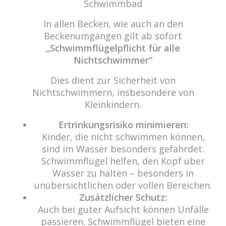
Schwimmbad
In allen Becken, wie auch an den
cabrio Senden - das Bad
Beckenumgängen gilt ab sofort
Bulderner Str. 15
„Schwimmflügelpflicht für alle
48308 Senden
Nichtschwimmer“
Tel.: 0049 (0) 2597 - 93 918 -10
Dies dient zur Sicherheit von
Fax: 0049 (0) 2597 - 93 918 -29
Nichtschwimmern, insbesondere von
E-Mail:
info@cabriosenden.de
Kleinkindern.
Internet:
www.cabriosenden.de
Ertrinkungsrisiko minimieren:
Kinder, die nicht schwimmen können,
Wir freuen uns auf Sie!
sind im Wasser besonders gefährdet.
Schwimmflügel helfen, den Kopf über
Haben Sie Fragen? Wir kümmern uns drum!
Wasser zu halten – besonders in
Eine Nachricht schreiben
unübersichtlichen oder vollen Bereichen.
Zusätzlicher Schutz:
Auch bei guter Aufsicht können Unfälle
passieren. Schwimmflügel bieten eine