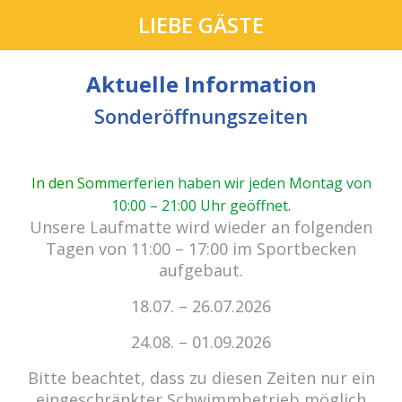
LIEBE GÄSTE
Aktuelle Information
Sonderöffnungszeiten
In den Som
merferien haben wir jeden Montag von
10:00 – 21:00 Uhr geöffnet
.
cabrio Senden - das Bad.
Unsere Laufmatte wird wieder an folgenden
Außergewöhnlich, vielfältig!
Tagen von 11:00 – 17:00 im Sportbecken
aufgebaut.
18.07. – 26.07.2026
Kein Einlass bei Gewitter
zu den E-Tickets
24.08. – 01.09.2026
Bitte beachtet, dass zu diesen Zeiten nur ein
eingeschränkter Schwimmbetrieb möglich