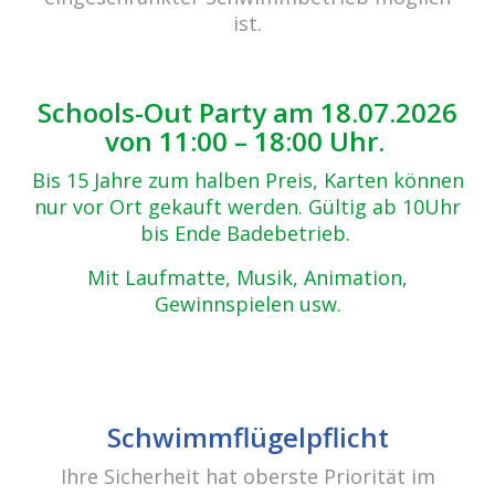
Zurück zur Übersicht
ist.
1-(27)
30.10.2017
Schools-Out Party am 18.07.2026
von 11:00 – 18:00 Uhr.
Bis 15 Jahre zum halben Preis, Karten können
nur vor Ort gekauft werden. Gültig ab 10Uhr
bis Ende Badebetrieb.
Mit Laufmatte, Musik, Animation,
Gewinnspielen usw.
Beitrags-
Navigation
10 Jahre cabrio Senden / Pool-Party
Schwimmflügelpflicht
Ihre Sicherheit hat oberste Priorität im