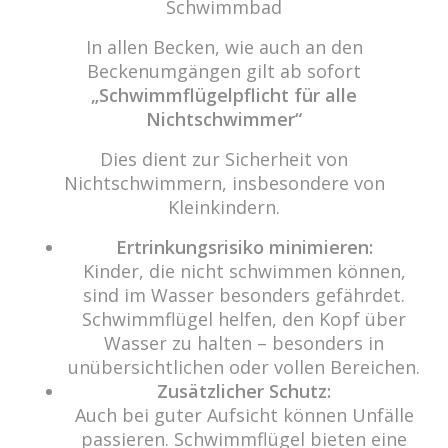
Schwimmbad
In allen Becken, wie auch an den
cabrio Senden - das Bad
Beckenumgängen gilt ab sofort
Bulderner Str. 15
„Schwimmflügelpflicht für alle
48308 Senden
Nichtschwimmer“
Tel.: 0049 (0) 2597 - 93 918 -10
Dies dient zur Sicherheit von
Fax: 0049 (0) 2597 - 93 918 -29
Nichtschwimmern, insbesondere von
E-Mail:
info@cabriosenden.de
Kleinkindern.
Internet:
www.cabriosenden.de
Ertrinkungsrisiko minimieren:
Kinder, die nicht schwimmen können,
Wir freuen uns auf Sie!
sind im Wasser besonders gefährdet.
Schwimmflügel helfen, den Kopf über
Haben Sie Fragen? Wir kümmern uns drum!
Wasser zu halten – besonders in
Eine Nachricht schreiben
unübersichtlichen oder vollen Bereichen.
Zusätzlicher Schutz:
Auch bei guter Aufsicht können Unfälle
passieren. Schwimmflügel bieten eine