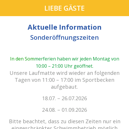
LIEBE GÄSTE
Aktuelle Information
Sonderöffnungszeiten
In den Som
merferien haben wir jeden Montag von
10:00 – 21:00 Uhr geöffnet
.
cabrio Senden - das Bad.
Unsere Laufmatte wird wieder an folgenden
Außergewöhnlich, vielfältig!
Tagen von 11:00 – 17:00 im Sportbecken
aufgebaut.
18.07. – 26.07.2026
Kein Einlass bei Gewitter
zu den E-Tickets
24.08. – 01.09.2026
Bitte beachtet, dass zu diesen Zeiten nur ein
eingeschränkter Schwimmbetrieb möglich