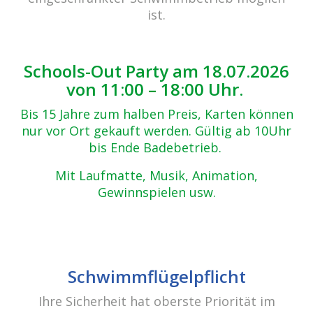
Zurück zur Übersicht
ist.
1-(24)
30.10.2017
Schools-Out Party am 18.07.2026
von 11:00 – 18:00 Uhr.
Bis 15 Jahre zum halben Preis, Karten können
nur vor Ort gekauft werden. Gültig ab 10Uhr
bis Ende Badebetrieb.
Mit Laufmatte, Musik, Animation,
Gewinnspielen usw.
Beitrags-
Navigation
10 Jahre cabrio Senden / Pool-Party
Schwimmflügelpflicht
Ihre Sicherheit hat oberste Priorität im