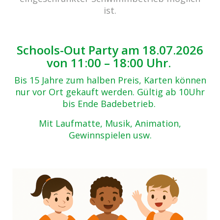
Zurück zur Übersicht
ist.
1-(5)
30.10.2017
Schools-Out Party am 18.07.2026
von 11:00 – 18:00 Uhr.
Bis 15 Jahre zum halben Preis, Karten können
nur vor Ort gekauft werden. Gültig ab 10Uhr
bis Ende Badebetrieb.
Mit Laufmatte, Musik, Animation,
Gewinnspielen usw.
Beitrags-
Navigation
10 Jahre cabrio Senden / Pool-Party