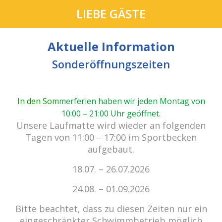
LIEBE GÄSTE
Aktuelle Information
Sonderöffnungszeiten
In den Som
merferien haben wir jeden Montag von
10:00 – 21:00 Uhr geöffnet
.
cabrio Senden - das Bad.
Unsere Laufmatte wird wieder an folgenden
Außergewöhnlich, vielfältig!
Tagen von 11:00 – 17:00 im Sportbecken
aufgebaut.
18.07. – 26.07.2026
Kein Einlass bei Gewitter
zu den E-Tickets
24.08. – 01.09.2026
Bitte beachtet, dass zu diesen Zeiten nur ein
eingeschränkter Schwimmbetrieb möglich