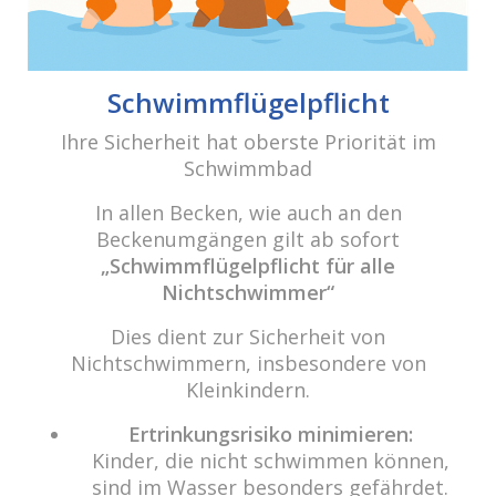
cabrio Senden - das Bad
Schwimmflügelpflicht
Bulderner Str. 15
Ihre Sicherheit hat oberste Priorität im
48308 Senden
Schwimmbad
Tel.: 0049 (0) 2597 - 93 918 -10
In allen Becken, wie auch an den
Fax: 0049 (0) 2597 - 93 918 -29
Beckenumgängen gilt ab sofort
E-Mail:
info@cabriosenden.de
„Schwimmflügelpflicht für alle
Internet:
www.cabriosenden.de
Nichtschwimmer“
Dies dient zur Sicherheit von
Wir freuen uns auf Sie!
Nichtschwimmern, insbesondere von
Haben Sie Fragen? Wir kümmern uns drum!
Kleinkindern.
Eine Nachricht schreiben
Ertrinkungsrisiko minimieren:
Kinder, die nicht schwimmen können,
sind im Wasser besonders gefährdet.