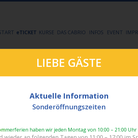
START
eTICKET
KURSE
DAS CABRIO
INFOS
EVENT
IMPR
LIEBE GÄSTE
Aktuelle Information
Sonderöffnungszeiten
om
merferien haben wir jeden Montag von 10:00 – 21:00 Uhr
 wieder an folgenden Tagen von 11:00 – 17:00 im S
Kein Einlass