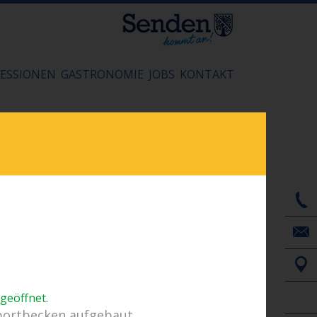
ESSIONEN
GASTRONOMIE
JOBS
KONTAKT
 geöffnet
.
portbecken aufgebaut.
 bei Gewitter