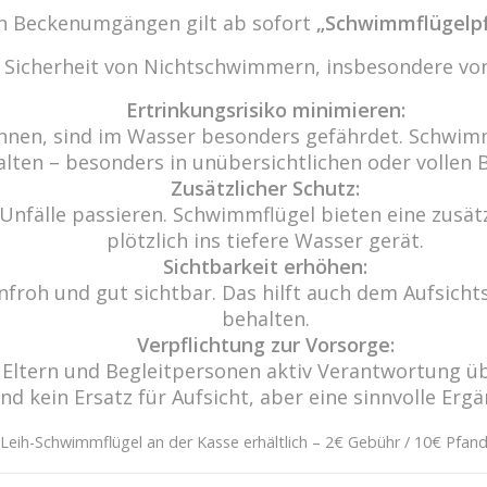
den Beckenumgängen gilt ab sofort
„Schwimmflügelpf
r Sicherheit von Nichtschwimmern, insbesondere von
Ertrinkungsrisiko minimieren:
nnen, sind im Wasser besonders gefährdet. Schwimm
alten – besonders in unübersichtlichen oder vollen 
Zusätzlicher Schutz:
Unfälle passieren. Schwimmflügel bieten eine zusätzl
plötzlich ins tiefere Wasser gerät.
Sichtbarkeit erhöhen:
froh und gut sichtbar. Das hilft auch dem Aufsichts
Wir freu
behalten.
-10
Haben Sie 
Verpflichtung zur Vorsorge:
29
ass Eltern und Begleitpersonen aktiv Verantwortun
de
Eine Nac
ind kein Ersatz für Aufsicht, aber eine sinnvolle Erg
n.de
Leih-Schwimmflügel an der Kasse erhältlich – 2€ Gebühr / 10€ Pfan