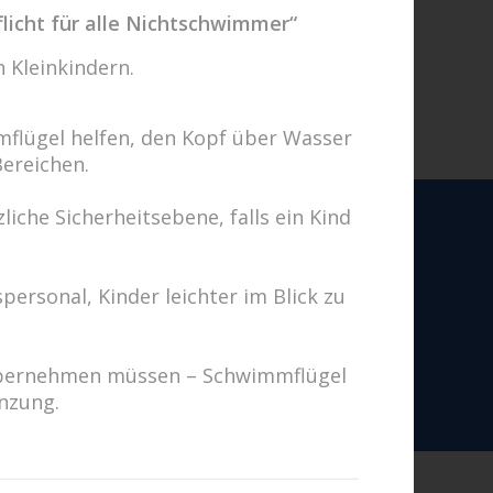
licht für alle Nichtschwimmer“
 Kleinkindern.
flügel helfen, den Kopf über Wasser
Bereichen.
iche Sicherheitsebene, falls ein Kind
personal, Kinder leichter im Blick zu
en uns auf Sie!
Fragen? Wir kümmern uns drum!
g übernehmen müssen – Schwimmflügel
hricht schreiben
änzung.
d