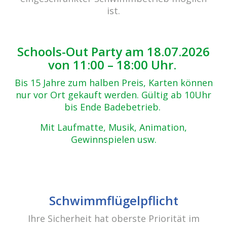
Zurück zur Übersicht
ist.
IMG_4055
18.08.2017
Schools-Out Party am 18.07.2026
von 11:00 – 18:00 Uhr.
Bis 15 Jahre zum halben Preis, Karten können
nur vor Ort gekauft werden. Gültig ab 10Uhr
bis Ende Badebetrieb.
Mit Laufmatte, Musik, Animation,
Gewinnspielen usw.
Beitrags-
Navigation
SummerMood
Schwimmflügelpflicht
Ihre Sicherheit hat oberste Priorität im