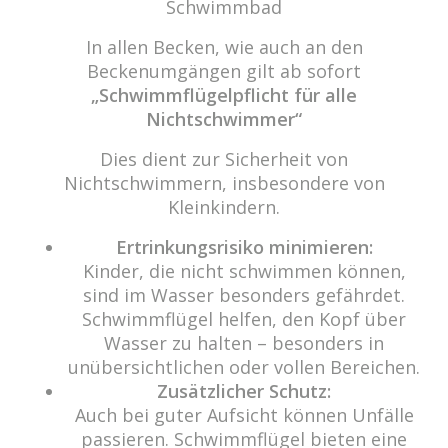
Schwimmbad
In allen Becken, wie auch an den
cabrio Senden - das Bad
Beckenumgängen gilt ab sofort
Bulderner Str. 15
„Schwimmflügelpflicht für alle
48308 Senden
Nichtschwimmer“
Tel.: 0049 (0) 2597 - 93 918 -10
Dies dient zur Sicherheit von
Fax: 0049 (0) 2597 - 93 918 -29
Nichtschwimmern, insbesondere von
E-Mail:
info@cabriosenden.de
Kleinkindern.
Internet:
www.cabriosenden.de
Ertrinkungsrisiko minimieren:
Kinder, die nicht schwimmen können,
Wir freuen uns auf Sie!
sind im Wasser besonders gefährdet.
Schwimmflügel helfen, den Kopf über
Haben Sie Fragen? Wir kümmern uns drum!
Wasser zu halten – besonders in
Eine Nachricht schreiben
unübersichtlichen oder vollen Bereichen.
Zusätzlicher Schutz:
Auch bei guter Aufsicht können Unfälle
passieren. Schwimmflügel bieten eine