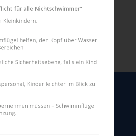
licht für alle Nichtschwimmer“
 Kleinkindern.
flügel helfen, den Kopf über Wasser
Bereichen.
iche Sicherheitsebene, falls ein Kind
personal, Kinder leichter im Blick zu
g übernehmen müssen – Schwimmflügel
en uns auf Sie!
änzung.
Fragen? Wir kümmern uns drum!
d
hricht schreiben