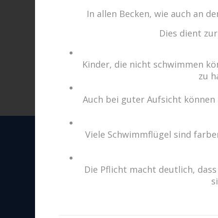
In allen Becken, wie auch an 
Dies dient zu
Beitrags-
Kinder, die nicht schwimmen kö
Navigation
zu h
SummerMood
Auch bei guter Aufsicht können 
cabrio Senden - das Bad
Viele Schwimmflügel sind farben
Bulderner Str. 15
48308 Senden
Die Pflicht macht deutlich, d
s
Tel.: 0049 (0) 2597 - 93 918 
Fax: 0049 (0) 2597 - 93 918 -
E-Mail:
info@cabriosenden.