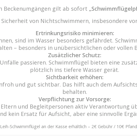
den Beckenumgängen gilt ab sofort
„Schwimmflügelpf
r Sicherheit von Nichtschwimmern, insbesondere von
Ertrinkungsrisiko minimieren:
nnen, sind im Wasser besonders gefährdet. Schwimm
alten – besonders in unübersichtlichen oder vollen 
Zusätzlicher Schutz:
Unfälle passieren. Schwimmflügel bieten eine zusätzl
plötzlich ins tiefere Wasser gerät.
Sichtbarkeit erhöhen:
froh und gut sichtbar. Das hilft auch dem Aufsichts
behalten.
Verpflichtung zur Vorsorge:
ass Eltern und Begleitpersonen aktiv Verantwortun
Wir freu
ind kein Ersatz für Aufsicht, aber eine sinnvolle Erg
-10
Haben Sie 
29
Leih-Schwimmflügel an der Kasse erhältlich – 2€ Gebühr / 10€ Pfan
de
Eine Nac