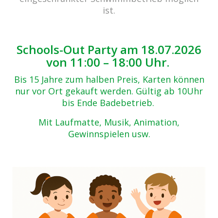
Zurück zur Übersicht
ist.
DSC00585
09.05.2017
Schools-Out Party am 18.07.2026
von 11:00 – 18:00 Uhr.
Bis 15 Jahre zum halben Preis, Karten können
nur vor Ort gekauft werden. Gültig ab 10Uhr
bis Ende Badebetrieb.
Mit Laufmatte, Musik, Animation,
Gewinnspielen usw.
Beitrags-
Navigation
Summermood opening 21.07.2016