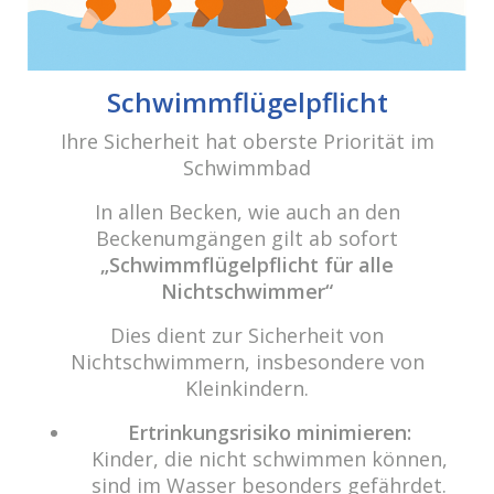
cabrio Senden - das Bad
Schwimmflügelpflicht
Bulderner Str. 15
Ihre Sicherheit hat oberste Priorität im
48308 Senden
Schwimmbad
Tel.: 0049 (0) 2597 - 93 918 -10
In allen Becken, wie auch an den
Fax: 0049 (0) 2597 - 93 918 -29
Beckenumgängen gilt ab sofort
E-Mail:
info@cabriosenden.de
„Schwimmflügelpflicht für alle
Internet:
www.cabriosenden.de
Nichtschwimmer“
Dies dient zur Sicherheit von
Wir freuen uns auf Sie!
Nichtschwimmern, insbesondere von
Haben Sie Fragen? Wir kümmern uns drum!
Kleinkindern.
Eine Nachricht schreiben
Ertrinkungsrisiko minimieren:
Kinder, die nicht schwimmen können,
sind im Wasser besonders gefährdet.