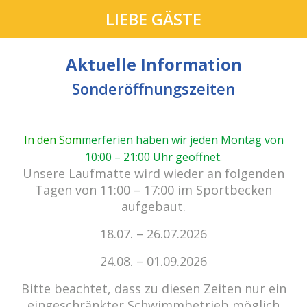
LIEBE GÄSTE
Aktuelle Information
Sonderöffnungszeiten
In den Som
merferien haben wir jeden Montag von
10:00 – 21:00 Uhr geöffnet
.
cabrio Senden - das Bad.
Unsere Laufmatte wird wieder an folgenden
Außergewöhnlich, vielfältig!
Tagen von 11:00 – 17:00 im Sportbecken
aufgebaut.
18.07. – 26.07.2026
Kein Einlass bei Gewitter
zu den E-Tickets
24.08. – 01.09.2026
Bitte beachtet, dass zu diesen Zeiten nur ein
eingeschränkter Schwimmbetrieb möglich