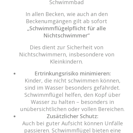
Schwimmbad
In allen Becken, wie auch an den
cabrio Senden - das Bad
Beckenumgängen gilt ab sofort
Bulderner Str. 15
„Schwimmflügelpflicht für alle
48308 Senden
Nichtschwimmer“
Tel.: 0049 (0) 2597 - 93 918 -10
Dies dient zur Sicherheit von
Fax: 0049 (0) 2597 - 93 918 -29
Nichtschwimmern, insbesondere von
E-Mail:
info@cabriosenden.de
Kleinkindern.
Internet:
www.cabriosenden.de
Ertrinkungsrisiko minimieren:
Kinder, die nicht schwimmen können,
Wir freuen uns auf Sie!
sind im Wasser besonders gefährdet.
Schwimmflügel helfen, den Kopf über
Haben Sie Fragen? Wir kümmern uns drum!
Wasser zu halten – besonders in
Eine Nachricht schreiben
unübersichtlichen oder vollen Bereichen.
Zusätzlicher Schutz:
Auch bei guter Aufsicht können Unfälle
passieren. Schwimmflügel bieten eine