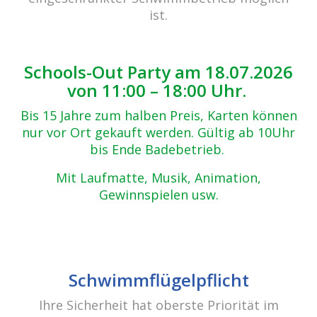
Zurück zur Übersicht
ist.
k (13)
09.05.2017
Schools-Out Party am 18.07.2026
von 11:00 – 18:00 Uhr.
Bis 15 Jahre zum halben Preis, Karten können
nur vor Ort gekauft werden. Gültig ab 10Uhr
bis Ende Badebetrieb.
Mit Laufmatte, Musik, Animation,
Gewinnspielen usw.
Beitrags-
Navigation
kerzenschwimmen 16.02.2017
Schwimmflügelpflicht
Ihre Sicherheit hat oberste Priorität im