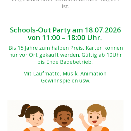
Zurück zur Übersicht
ist.
_DSC5661
19.08.2021
Schools-Out Party am 18.07.2026
von 11:00 – 18:00 Uhr.
Bis 15 Jahre zum halben Preis, Karten können
nur vor Ort gekauft werden. Gültig ab 10Uhr
bis Ende Badebetrieb.
Mit Laufmatte, Musik, Animation,
Gewinnspielen usw.
Beitrags-
Navigation
Sommerbühne 2021