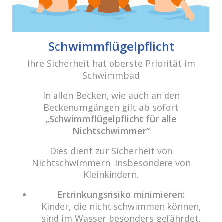
cabrio Senden - das Bad
Bulderner Str. 15
Schwimmflügelpflicht
48308 Senden
Ihre Sicherheit hat oberste Priorität im
Schwimmbad
Tel.: 0049 (0) 2597 - 93 918 -10
Fax: 0049 (0) 2597 - 93 918 -29
In allen Becken, wie auch an den
E-Mail:
info@cabriosenden.de
Beckenumgängen gilt ab sofort
Internet:
www.cabriosenden.de
„Schwimmflügelpflicht für alle
Nichtschwimmer“
Wir freuen uns auf Sie!
Dies dient zur Sicherheit von
Haben Sie Fragen? Wir kümmern uns drum!
Nichtschwimmern, insbesondere von
Kleinkindern.
Eine Nachricht schreiben
Ertrinkungsrisiko minimieren:
Kinder, die nicht schwimmen können,
sind im Wasser besonders gefährdet.