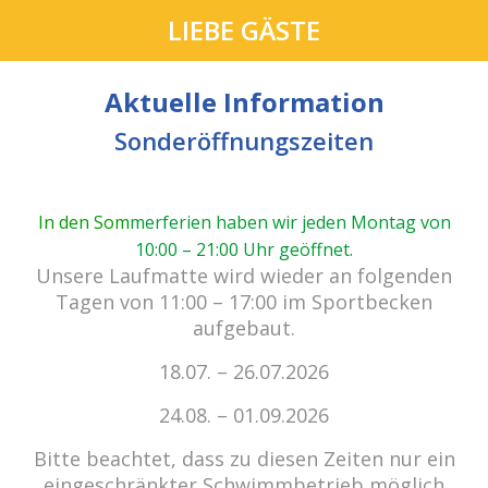
LIEBE GÄSTE
Aktuelle Information
Sonderöffnungszeiten
In den Som
merferien haben wir jeden Montag von
10:00 – 21:00 Uhr geöffnet
.
cabrio Senden - das Bad.
Unsere Laufmatte wird wieder an folgenden
Außergewöhnlich, vielfältig!
Tagen von 11:00 – 17:00 im Sportbecken
aufgebaut.
18.07. – 26.07.2026
Kein Einlass bei Gewitter
zu den E-Tickets
24.08. – 01.09.2026
Bitte beachtet, dass zu diesen Zeiten nur ein
eingeschränkter Schwimmbetrieb möglich