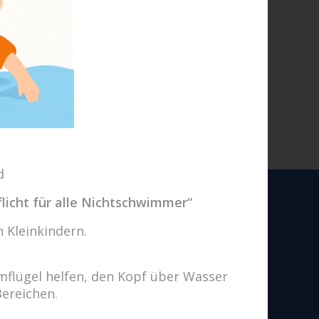
d
licht für alle Nichtschwimmer“
 Kleinkindern.
en uns auf Sie!
flügel helfen, den Kopf über Wasser
Fragen? Wir kümmern uns drum!
Bereichen.
hricht schreiben