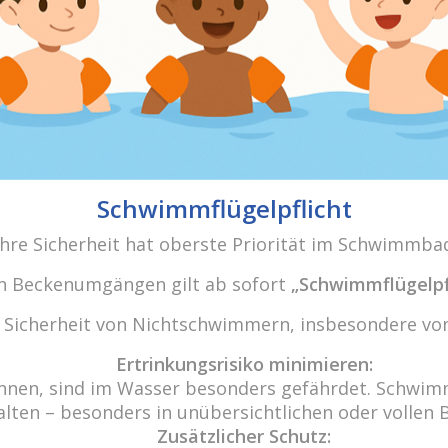
Schwimmflügelpflicht
Ihre Sicherheit hat oberste Priorität im Schwimmba
den Beckenumgängen gilt ab sofort
„Schwimmflügelpf
r Sicherheit von Nichtschwimmern, insbesondere von
Wir freu
Ertrinkungsrisiko minimieren:
-10
nnen, sind im Wasser besonders gefährdet. Schwimm
Haben Sie 
29
alten – besonders in unübersichtlichen oder vollen 
de
Eine Nac
Zusätzlicher Schutz: