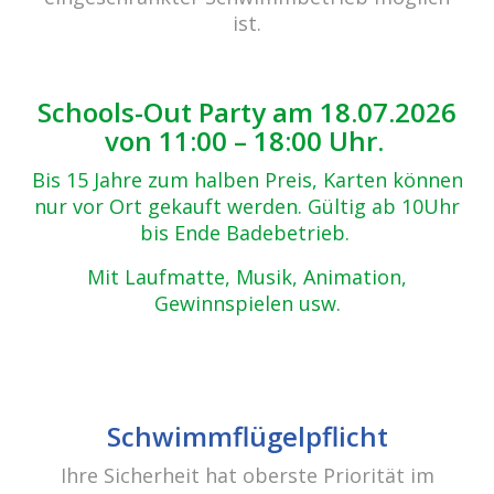
Zurück zur Übersicht
ist.
IMG_5163
06.05.2019
Schools-Out Party am 18.07.2026
von 11:00 – 18:00 Uhr.
Bis 15 Jahre zum halben Preis, Karten können
nur vor Ort gekauft werden. Gültig ab 10Uhr
bis Ende Badebetrieb.
Mit Laufmatte, Musik, Animation,
Gewinnspielen usw.
Beitrags-
Schwimmflügelpflicht
Navigation
Ostern 2019
Ihre Sicherheit hat oberste Priorität im