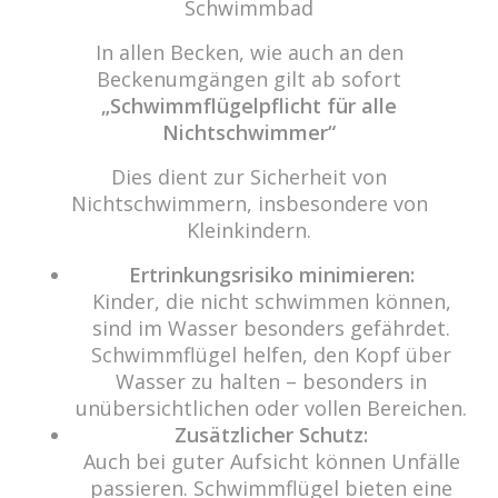
Schwimmbad
In allen Becken, wie auch an den
Beckenumgängen gilt ab sofort
cabrio Senden - das Bad
„Schwimmflügelpflicht für alle
Bulderner Str. 15
Nichtschwimmer“
48308 Senden
Dies dient zur Sicherheit von
Tel.: 0049 (0) 2597 - 93 918 -10
Nichtschwimmern, insbesondere von
Fax: 0049 (0) 2597 - 93 918 -29
Kleinkindern.
E-Mail:
info@cabriosenden.de
Ertrinkungsrisiko minimieren:
Internet:
www.cabriosenden.de
Kinder, die nicht schwimmen können,
sind im Wasser besonders gefährdet.
Wir freuen uns auf Sie!
Schwimmflügel helfen, den Kopf über
Wasser zu halten – besonders in
Haben Sie Fragen? Wir kümmern uns drum!
unübersichtlichen oder vollen Bereichen.
Eine Nachricht schreiben
Zusätzlicher Schutz:
Auch bei guter Aufsicht können Unfälle
passieren. Schwimmflügel bieten eine