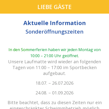
LIEBE GÄSTE
Aktuelle Information
Sonderöffnungszeiten
In den Som
merferien haben wir jeden Montag von
10:00 – 21:00 Uhr geöffnet
.
cabrio Senden - das Bad.
Unsere Laufmatte wird wieder an folgenden
Außergewöhnlich, vielfältig!
Tagen von 11:00 – 17:00 im Sportbecken
aufgebaut.
18.07. – 26.07.2026
Kein Einlass bei Gewitter
zu den E-Tickets
24.08. – 01.09.2026
Bitte beachtet, dass zu diesen Zeiten nur ein
eingeschränkter Schwimmbetrieb möglich