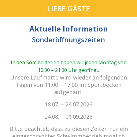
LIEBE GÄSTE
Aktuelle Information
Sonderöffnungszeiten
In den Som
merferien haben wir jeden Montag von
10:00 – 21:00 Uhr geöffnet
.
cabrio Senden - das Bad.
Unsere Laufmatte wird wieder an folgenden
Außergewöhnlich, vielfältig!
Tagen von 11:00 – 17:00 im Sportbecken
aufgebaut.
18.07. – 26.07.2026
Kein Einlass bei Gewitter
zu den E-Tickets
24.08. – 01.09.2026
Bitte beachtet, dass zu diesen Zeiten nur ein
eingeschränkter Schwimmbetrieb möglich