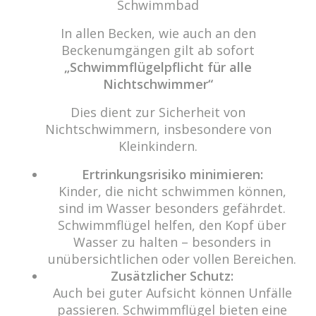
Schwimmbad
Beitrags-
Navigation
Ostern 2019
In allen Becken, wie auch an den
Beckenumgängen gilt ab sofort
„Schwimmflügelpflicht für alle
Nichtschwimmer“
cabrio Senden - das Bad
Dies dient zur Sicherheit von
Nichtschwimmern, insbesondere von
Bulderner Str. 15
Kleinkindern.
48308 Senden
Ertrinkungsrisiko minimieren:
Tel.: 0049 (0) 2597 - 93 918 -10
Kinder, die nicht schwimmen können,
Fax: 0049 (0) 2597 - 93 918 -29
sind im Wasser besonders gefährdet.
E-Mail:
info@cabriosenden.de
Schwimmflügel helfen, den Kopf über
Internet:
www.cabriosenden.de
Wasser zu halten – besonders in
unübersichtlichen oder vollen Bereichen.
Zusätzlicher Schutz:
Wir freuen uns auf Sie!
Auch bei guter Aufsicht können Unfälle
Haben Sie Fragen? Wir kümmern uns drum!
passieren. Schwimmflügel bieten eine