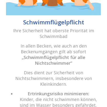
Beitrags-
Navigation
Ostern 2019
Schwimmflügelpflicht
Ihre Sicherheit hat oberste Priorität im
Schwimmbad
cabrio Senden - das Bad
Bulderner Str. 15
In allen Becken, wie auch an den
48308 Senden
Beckenumgängen gilt ab sofort
„Schwimmflügelpflicht für alle
Tel.: 0049 (0) 2597 - 93 918 -10
Nichtschwimmer“
Fax: 0049 (0) 2597 - 93 918 -29
Dies dient zur Sicherheit von
E-Mail:
info@cabriosenden.de
Nichtschwimmern, insbesondere von
Internet:
www.cabriosenden.de
Kleinkindern.
Wir freuen uns auf Sie!
Ertrinkungsrisiko minimieren:
Kinder, die nicht schwimmen können,
Haben Sie Fragen? Wir kümmern uns drum!
sind im Wasser besonders gefährdet.