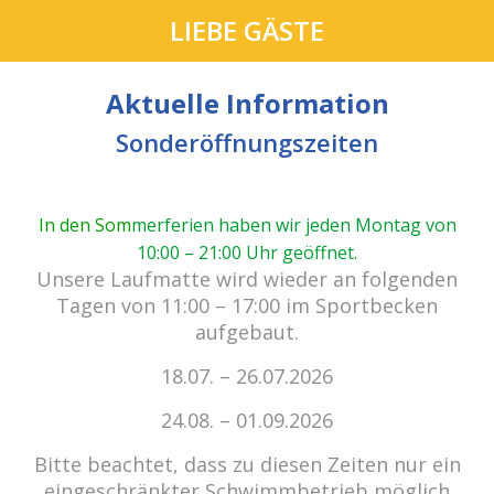
LIEBE GÄSTE
Aktuelle Information
Sonderöffnungszeiten
In den Som
merferien haben wir jeden Montag von
10:00 – 21:00 Uhr geöffnet
.
cabrio Senden - das Bad.
Unsere Laufmatte wird wieder an folgenden
Außergewöhnlich, vielfältig!
Tagen von 11:00 – 17:00 im Sportbecken
aufgebaut.
18.07. – 26.07.2026
Kein Einlass bei Gewitter
zu den E-Tickets
24.08. – 01.09.2026
Bitte beachtet, dass zu diesen Zeiten nur ein
eingeschränkter Schwimmbetrieb möglich