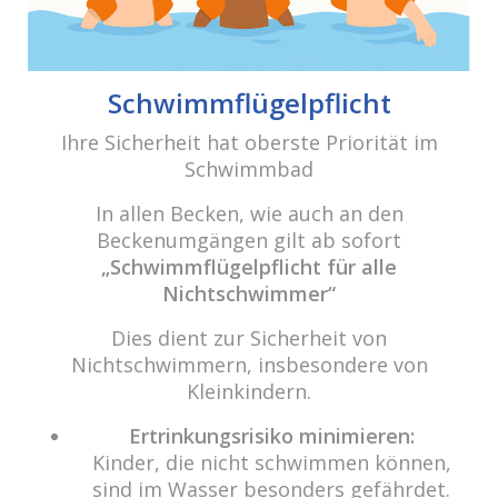
Beitrags-
Navigation
Ostern 2019
Schwimmflügelpflicht
Ihre Sicherheit hat oberste Priorität im
Schwimmbad
cabrio Senden - das Bad
Bulderner Str. 15
In allen Becken, wie auch an den
48308 Senden
Beckenumgängen gilt ab sofort
„Schwimmflügelpflicht für alle
Tel.: 0049 (0) 2597 - 93 918 -10
Nichtschwimmer“
Fax: 0049 (0) 2597 - 93 918 -29
Dies dient zur Sicherheit von
E-Mail:
info@cabriosenden.de
Nichtschwimmern, insbesondere von
Internet:
www.cabriosenden.de
Kleinkindern.
Wir freuen uns auf Sie!
Ertrinkungsrisiko minimieren:
Kinder, die nicht schwimmen können,
Haben Sie Fragen? Wir kümmern uns drum!
sind im Wasser besonders gefährdet.