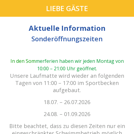
LIEBE GÄSTE
Aktuelle Information
Sonderöffnungszeiten
In den Som
merferien haben wir jeden Montag von
10:00 – 21:00 Uhr geöffnet
.
cabrio Senden - das Bad.
Unsere Laufmatte wird wieder an folgenden
Außergewöhnlich, vielfältig!
Tagen von 11:00 – 17:00 im Sportbecken
aufgebaut.
18.07. – 26.07.2026
Kein Einlass bei Gewitter
zu den E-Tickets
24.08. – 01.09.2026
Bitte beachtet, dass zu diesen Zeiten nur ein
eingeschränkter Schwimmbetrieb möglich