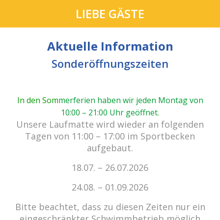
LIEBE GÄSTE
Aktuelle Information
Sonderöffnungszeiten
In den Som
merferien haben wir jeden Montag von
10:00 – 21:00 Uhr geöffnet
.
cabrio Senden - das Bad.
Unsere Laufmatte wird wieder an folgenden
Außergewöhnlich, vielfältig!
Tagen von 11:00 – 17:00 im Sportbecken
aufgebaut.
18.07. – 26.07.2026
Kein Einlass bei Gewitter
zu den E-Tickets
24.08. – 01.09.2026
Bitte beachtet, dass zu diesen Zeiten nur ein
eingeschränkter Schwimmbetrieb möglich