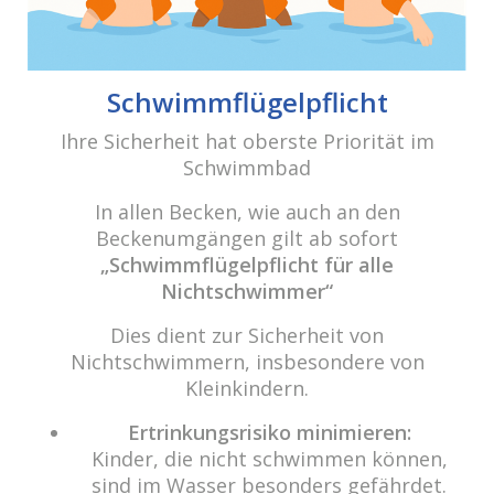
Beitrags-
Navigation
Ostern 2019
Schwimmflügelpflicht
Ihre Sicherheit hat oberste Priorität im
Schwimmbad
cabrio Senden - das Bad
Bulderner Str. 15
In allen Becken, wie auch an den
48308 Senden
Beckenumgängen gilt ab sofort
„Schwimmflügelpflicht für alle
Tel.: 0049 (0) 2597 - 93 918 -10
Nichtschwimmer“
Fax: 0049 (0) 2597 - 93 918 -29
Dies dient zur Sicherheit von
E-Mail:
info@cabriosenden.de
Nichtschwimmern, insbesondere von
Internet:
www.cabriosenden.de
Kleinkindern.
Wir freuen uns auf Sie!
Ertrinkungsrisiko minimieren:
Kinder, die nicht schwimmen können,
Haben Sie Fragen? Wir kümmern uns drum!
sind im Wasser besonders gefährdet.