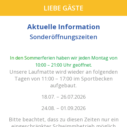
LIEBE GÄSTE
Aktuelle Information
Sonderöffnungszeiten
In den Som
merferien haben wir jeden Montag von
10:00 – 21:00 Uhr geöffnet
.
cabrio Senden - das Bad.
Unsere Laufmatte wird wieder an folgenden
Außergewöhnlich, vielfältig!
Tagen von 11:00 – 17:00 im Sportbecken
aufgebaut.
18.07. – 26.07.2026
Kein Einlass bei Gewitter
zu den E-Tickets
24.08. – 01.09.2026
Bitte beachtet, dass zu diesen Zeiten nur ein
eingeschränkter Schwimmbetrieb möglich