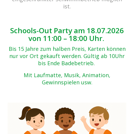
Zurück zur Übersicht
ist.
IMG_5195
06.05.2019
Schools-Out Party am 18.07.2026
von 11:00 – 18:00 Uhr.
Bis 15 Jahre zum halben Preis, Karten können
nur vor Ort gekauft werden. Gültig ab 10Uhr
bis Ende Badebetrieb.
Mit Laufmatte, Musik, Animation,
Gewinnspielen usw.
Beitrags-
Navigation
Ostern 2019