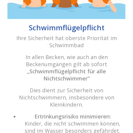
cabrio Senden - das Bad
Schwimmflügelpflicht
Bulderner Str. 15
Ihre Sicherheit hat oberste Priorität im
48308 Senden
Schwimmbad
Tel.: 0049 (0) 2597 - 93 918 -10
In allen Becken, wie auch an den
Fax: 0049 (0) 2597 - 93 918 -29
Beckenumgängen gilt ab sofort
E-Mail:
info@cabriosenden.de
„Schwimmflügelpflicht für alle
Internet:
www.cabriosenden.de
Nichtschwimmer“
Dies dient zur Sicherheit von
Wir freuen uns auf Sie!
Nichtschwimmern, insbesondere von
Haben Sie Fragen? Wir kümmern uns drum!
Kleinkindern.
Eine Nachricht schreiben
Ertrinkungsrisiko minimieren:
Kinder, die nicht schwimmen können,
sind im Wasser besonders gefährdet.