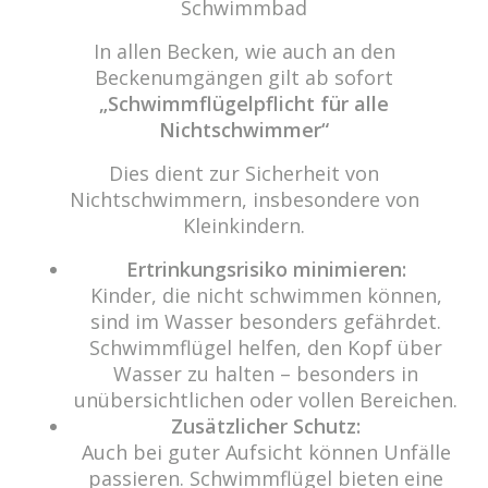
Schwimmbad
Beitrags-
Navigation
Vorheriger Beitrag
In allen Becken, wie auch an den
Beckenumgängen gilt ab sofort
„Schwimmflügelpflicht für alle
Nichtschwimmer“
cabrio Senden - das Bad
Dies dient zur Sicherheit von
Nichtschwimmern, insbesondere von
Bulderner Str. 15
Kleinkindern.
48308 Senden
Ertrinkungsrisiko minimieren:
Tel.: 0049 (0) 2597 - 93 918 -10
Kinder, die nicht schwimmen können,
Fax: 0049 (0) 2597 - 93 918 -29
sind im Wasser besonders gefährdet.
E-Mail:
info@cabriosenden.de
Schwimmflügel helfen, den Kopf über
Internet:
www.cabriosenden.de
Wasser zu halten – besonders in
unübersichtlichen oder vollen Bereichen.
Zusätzlicher Schutz:
Wir freuen uns auf Sie!
Auch bei guter Aufsicht können Unfälle
Haben Sie Fragen? Wir kümmern uns drum!
passieren. Schwimmflügel bieten eine