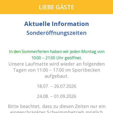
LIEBE GÄSTE
Aktuelle Information
Sonderöffnungszeiten
In den Som
merferien haben wir jeden Montag von
10:00 – 21:00 Uhr geöffnet
.
cabrio Senden - das Bad.
Unsere Laufmatte wird wieder an folgenden
Außergewöhnlich, vielfältig!
Tagen von 11:00 – 17:00 im Sportbecken
aufgebaut.
18.07. – 26.07.2026
Kein Einlass bei Gewitter
zu den E-Tickets
24.08. – 01.09.2026
Bitte beachtet, dass zu diesen Zeiten nur ein
eingeschränkter Schwimmbetrieb möglich