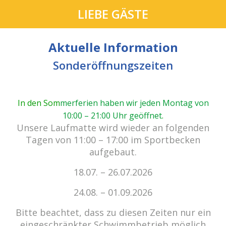
LIEBE GÄSTE
Aktuelle Information
Sonderöffnungszeiten
In den Som
merferien haben wir jeden Montag von
10:00 – 21:00 Uhr geöffnet
.
cabrio Senden - das Bad.
Unsere Laufmatte wird wieder an folgenden
Außergewöhnlich, vielfältig!
Tagen von 11:00 – 17:00 im Sportbecken
aufgebaut.
18.07. – 26.07.2026
Kein Einlass bei Gewitter
zu den E-Tickets
24.08. – 01.09.2026
Bitte beachtet, dass zu diesen Zeiten nur ein
eingeschränkter Schwimmbetrieb möglich