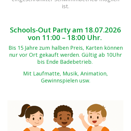
Zurück zur Übersicht
ist.
QTRA5197
14.12.2018
Schools-Out Party am 18.07.2026
von 11:00 – 18:00 Uhr.
Bis 15 Jahre zum halben Preis, Karten können
nur vor Ort gekauft werden. Gültig ab 10Uhr
bis Ende Badebetrieb.
Mit Laufmatte, Musik, Animation,
Gewinnspielen usw.
Beitrags-
Navigation
Vorheriger Beitrag