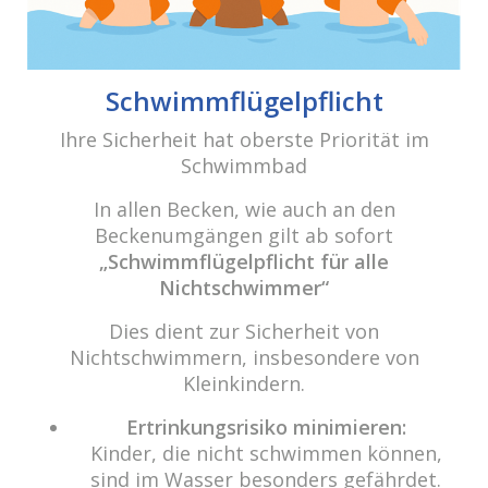
cabrio Senden - das Bad
Bulderner Str. 15
Schwimmflügelpflicht
48308 Senden
Ihre Sicherheit hat oberste Priorität im
Schwimmbad
Tel.: 0049 (0) 2597 - 93 918 -10
Fax: 0049 (0) 2597 - 93 918 -29
In allen Becken, wie auch an den
E-Mail:
info@cabriosenden.de
Beckenumgängen gilt ab sofort
Internet:
www.cabriosenden.de
„Schwimmflügelpflicht für alle
Nichtschwimmer“
Wir freuen uns auf Sie!
Dies dient zur Sicherheit von
Haben Sie Fragen? Wir kümmern uns drum!
Nichtschwimmern, insbesondere von
Kleinkindern.
Eine Nachricht schreiben
Ertrinkungsrisiko minimieren:
Kinder, die nicht schwimmen können,
sind im Wasser besonders gefährdet.