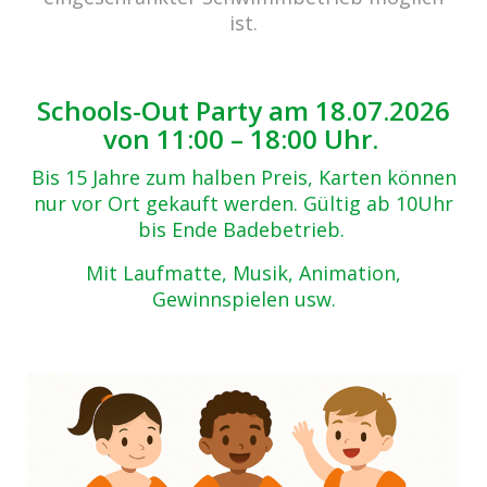
Zurück zur Übersicht
ist.
_DSC6720_AuroraHDR2018-edit
14.12.2018
Schools-Out Party am 18.07.2026
von 11:00 – 18:00 Uhr.
Bis 15 Jahre zum halben Preis, Karten können
nur vor Ort gekauft werden. Gültig ab 10Uhr
bis Ende Badebetrieb.
Mit Laufmatte, Musik, Animation,
Gewinnspielen usw.
Beitrags-
Navigation
Kerzenschwimmen 2018