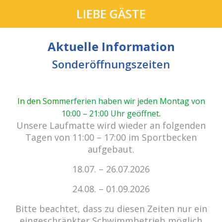
LIEBE GÄSTE
Aktuelle Information
Sonderöffnungszeiten
In den Som
merferien haben wir jeden Montag von
10:00 – 21:00 Uhr geöffnet
.
cabrio Senden - das Bad.
Unsere Laufmatte wird wieder an folgenden
Außergewöhnlich, vielfältig!
Tagen von 11:00 – 17:00 im Sportbecken
aufgebaut.
18.07. – 26.07.2026
Kein Einlass bei Gewitter
zu den E-Tickets
24.08. – 01.09.2026
Bitte beachtet, dass zu diesen Zeiten nur ein
eingeschränkter Schwimmbetrieb möglich