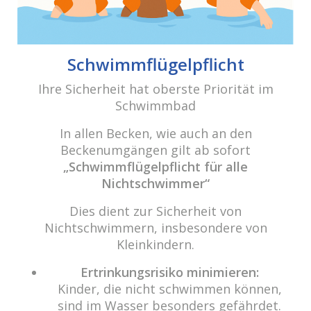
cabrio Senden - das Bad
Bulderner Str. 15
Schwimmflügelpflicht
48308 Senden
Ihre Sicherheit hat oberste Priorität im
Schwimmbad
Tel.: 0049 (0) 2597 - 93 918 -10
Fax: 0049 (0) 2597 - 93 918 -29
In allen Becken, wie auch an den
E-Mail:
info@cabriosenden.de
Beckenumgängen gilt ab sofort
Internet:
www.cabriosenden.de
„Schwimmflügelpflicht für alle
Nichtschwimmer“
Wir freuen uns auf Sie!
Dies dient zur Sicherheit von
Haben Sie Fragen? Wir kümmern uns drum!
Nichtschwimmern, insbesondere von
Kleinkindern.
Eine Nachricht schreiben
Ertrinkungsrisiko minimieren:
Kinder, die nicht schwimmen können,
sind im Wasser besonders gefährdet.