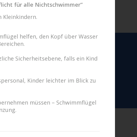
licht für alle Nichtschwimmer“
 Kleinkindern.
flügel helfen, den Kopf über Wasser
Bereichen.
iche Sicherheitsebene, falls ein Kind
en uns auf Sie!
Fragen? Wir kümmern uns drum!
personal, Kinder leichter im Blick zu
hricht schreiben
g übernehmen müssen – Schwimmflügel
änzung.
d
es zurück.“ (Thales von