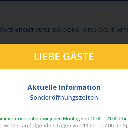
START
eTICKET
KURSE
DAS CABRIO
INFOS
EVENT
IMPR
LIEBE GÄSTE
Aktuelle Information
Sonderöffnungszeiten
om
merferien haben wir jeden Montag von 10:00 – 21:00 Uhr
 wieder an folgenden Tagen von 11:00 – 17:00 im S
Kein Einlass