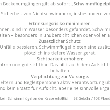
den Beckenumgängen gilt ab sofort
„Schwimmflügelpf
r Sicherheit von Nichtschwimmern, insbesondere von
Ertrinkungsrisiko minimieren:
nnen, sind im Wasser besonders gefährdet. Schwimm
alten – besonders in unübersichtlichen oder vollen 
Zusätzlicher Schutz:
Unfälle passieren. Schwimmflügel bieten eine zusätzl
plötzlich ins tiefere Wasser gerät.
Wir freu
Sichtbarkeit erhöhen:
-10
Haben Sie 
froh und gut sichtbar. Das hilft auch dem Aufsichts
29
behalten.
de
Eine Nac
Verpflichtung zur Vorsorge:
n.de
ass Eltern und Begleitpersonen aktiv Verantwortun
ind kein Ersatz für Aufsicht, aber eine sinnvolle Erg
Leih-Schwimmflügel an der Kasse erhältlich – 2€ Gebühr / 10€ Pfan
 Wasser; aus Wasser ist alles, und ins Wasser kehrt all